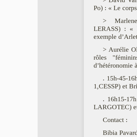
> David Val
Po) : « Le corps
> Marlene
LERASS) : « Pr
exemple d’Arlet
> Aurélie Ol
rôles "fémin
d’hétéronomie à
. 15h-45-16
1,CESSP) et B
. 16h15-17h
LARGOTEC) et 
Contact :
Bibia Pavar