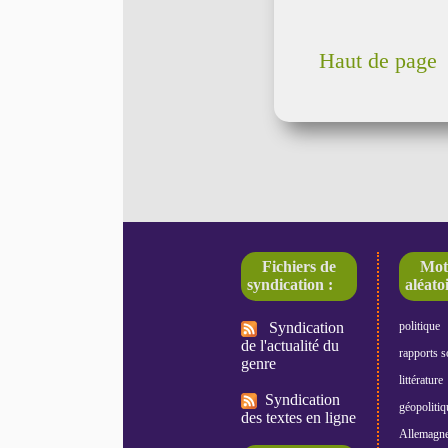
Haut de page
Fichiers de
Mot
syndication :
aléatoi
Syndication
politique
de l'actualité du
rapports s
genre
littérature
Syndication
géopolitiq
des textes en ligne
Allemagn