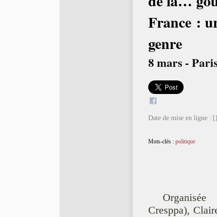
de là… gou
France : un
genre
8 mars - Paris
Date de mise en ligne :
[
Mots-clés :
politique
Organisée
Cresppa), Clai