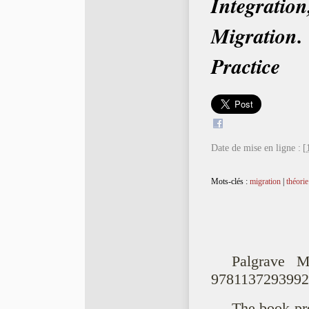
Integratio
Migration.
Practice
Date de mise en ligne :
[
Mots-clés :
migration
|
théorie
Palgrave 
9781137293992
The book pr