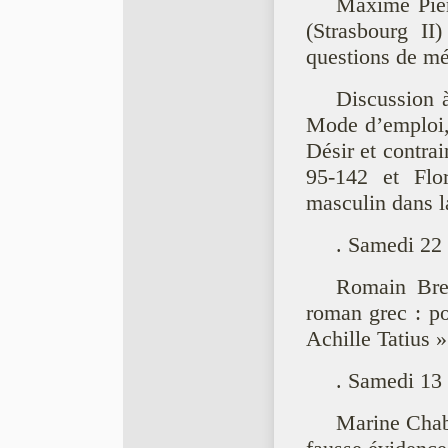
Maxime Pier
(Strasbourg II
questions de mé
Discussion à
Mode d’emploi, 
Désir et contra
95-142 et Flo
masculin dans l
. Samedi 22
Romain Bre
roman grec : po
Achille Tatius »
. Samedi 13
Marine Chabr