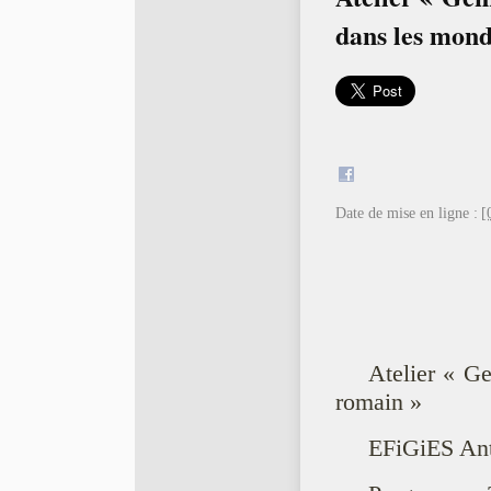
dans les mond
Date de mise en ligne :
[
Atelier « Ge
romain »
EFiGiES Ant