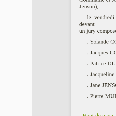
Jenson),
le vendred
devant
un jury composé
. Yolande
. Jacques 
. Patrice 
. Jacquelin
. Jane JENS
. Pierre M
Haut de page