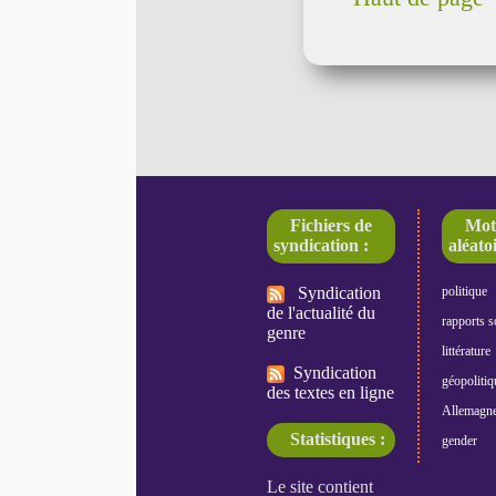
Fichiers de
Mot
syndication :
aléatoi
Syndication
politique
de l'actualité du
rapports s
genre
littérature
Syndication
géopolitiq
des textes en ligne
Allemagn
Statistiques :
gender