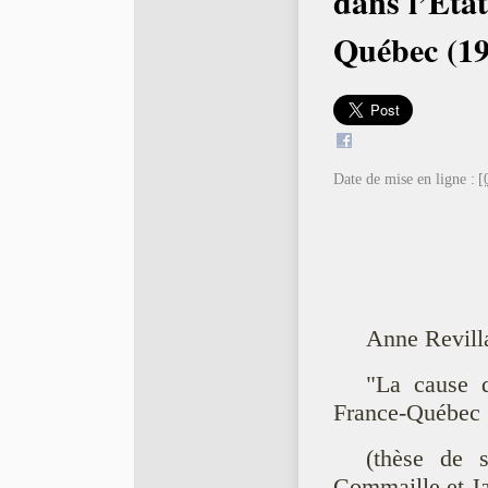
dans l’Éta
Québec (1
Date de mise en ligne :
[
Anne Revilla
"La cause 
France-Québec 
(thèse de s
Commaille et J