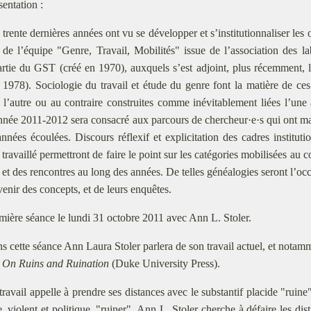
sentation :
 trente dernières années ont vu se développer et s’institutionnaliser les
s de l’équipe "Genre, Travail, Mobilités" issue de l’association des
rtie du GST (créé en 1970), auxquels s’est adjoint, plus récemment, 
 1978). Sociologie du travail et étude du genre font la matière de c
 l’autre ou au contraire construites comme inévitablement liées l’un
nnée 2011-2012 sera consacré aux parcours de chercheur·e·s qui ont marq
années écoulées. Discours réflexif et explicitation des cadres institutio
t travaillé permettront de faire le point sur les catégories mobilisées au 
et des rencontres au long des années. De telles généalogies seront l’occ
venir des concepts, et de leurs enquêtes.
mière séance le lundi 31 octobre 2011 avec Ann L. Stoler.
s cette séance Ann Laura Stoler parlera de son travail actuel, et notam
: On Ruins and Ruination
(Duke University Press).
travail appelle à prendre ses distances avec le substantif placide "ruine"
, violent et politique, "ruiner". Ann L. Stoler cherche à défaire les dis