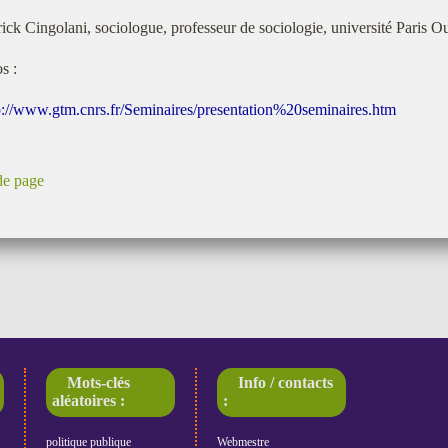
rick Cingolani, sociologue, professeur de sociologie, université Paris 
s :
p://www.gtm.cnrs.fr/Seminaires/presentation%20seminaires.htm
de page
Mots-clés
Info / contacts
aléatoires :
:
politique publique
Webmestre