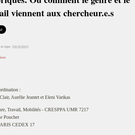
ail viennent aux chercheur.e.s
en ligne :
[18-10-2011]
éorie
rdination :
 Clair, Aurélie Jeantet et Eleni Varikas
re, Travail, Mobilités - CRESPPA UMR 7217
ue Pouchet
PARIS CEDEX 17