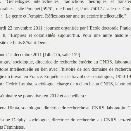
, "Généalogies intellectuelles, traductions théoriques et transf
raines", site Pouchet [59/61, rue Pouchet, Paris 75017 / salle des Conf
 : "Le genre et l’empire. Réflexions sur une trajectoire intellectuelle."
ardi 22 novembre 2011 : journée organisée par l’Ecole doctorale Pratiq
s 8, "Empires et colonialités aujourd’hui. Pour une autre histoire
sité de Paris 8/Saint-Denis.
undi 12 décembre 2011 [14h-17h, salle 159]
anguy, sociologue, directrice de recherche émérite au CNRS, laborato
ctoire intellectuelle en lien avec l’histoire de son domaine de recherc
ie du travail en France. Enquête sur le travail des sociologues, 1950-
nt : Cédric Lomba, sociologue, chargé de recherche au CNRS, laborato
séminaire se poursuivra en 2012 et accueillera :
ena Hirata, sociologue, directrice de recherche au CNRS, laboratoire
istine Delphy, sociologue, directrice de recherche au CNRS, co-réd
s Féministes.