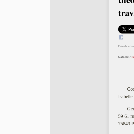
trav
Date de mise 
Mots-clés :
th
Coo
Isabelle
Gen
59-61 r
75849 