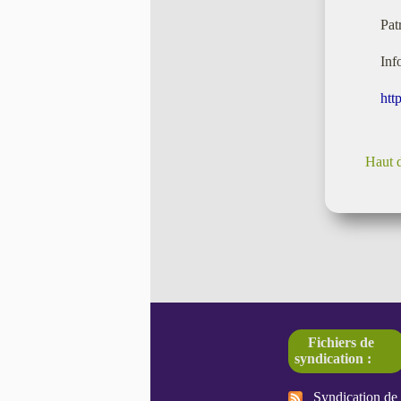
Pat
Info
htt
Haut 
Fichiers de
syndication :
Syndication de