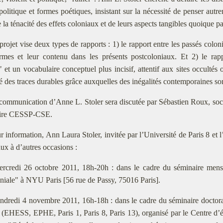
 politique et formes poétiques, insistant sur la nécessité de penser aut
e la ténacité des effets coloniaux et de leurs aspects tangibles quoique par
projet vise deux types de rapports : 1) le rapport entre les passés col
ormes et leur contenu dans les présents postcoloniaux. Et 2) le rap
s" et un vocabulaire conceptuel plus incisif, attentif aux sites occultés
sé des traces durables grâce auxquelles des inégalités contemporaines so
communication d’Anne L. Stoler sera discutée par Sébastien Roux, so
oire CESSP-CSE.
r information, Ann Laura Stoler, invitée par l’Université de Paris 8
aux à d’autres occasions :
ercredi 26 octobre 2011, 18h-20h : dans le cadre du séminaire mensu
niale" à NYU Paris [56 rue de Passy, 75016 Paris].
endredi 4 novembre 2011, 16h-18h : dans le cadre du séminaire doctoral
(EHESS, EPHE, Paris 1, Paris 8, Paris 13), organisé par le Centre d’é