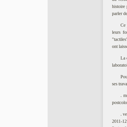
histoire
parler d
Ce 
leurs f
"tactile
ont lais
La 
laborat
Pou
ses trav
. m
postcolo
. v
2011-12 