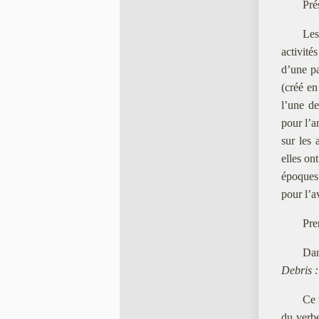
Pré
Les
activité
d’une pa
(créé en
l’une de
pour l’a
sur les 
elles on
époques 
pour l’a
Pre
Dan
Debris 
Ce 
du verbe