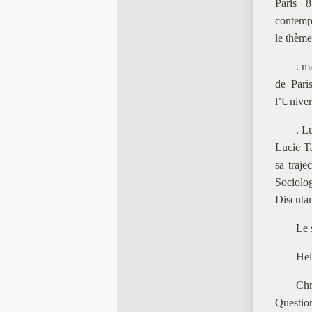
Paris 8
contempo
le thème
. m
de Pari
l’Univer
. L
Lucie T
sa traje
Sociolog
Discuta
Le 
Hel
Chr
Question