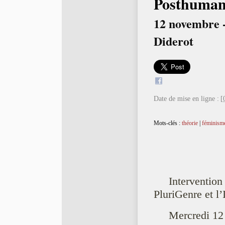
Posthuman
12 novembre -
Diderot
Date de mise en ligne :
[
Mots-clés :
théorie
|
féminism
Interventio
PluriGenre et l’I
Mercredi 12