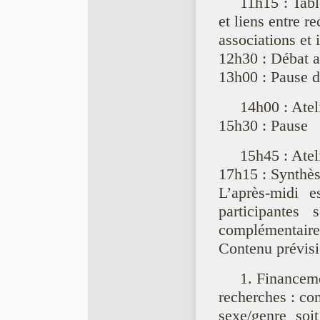
11h15 : Tabl
et liens entre r
associations et i
12h30 : Débat a
13h00 : Pause d
14h00 : Ateli
15h30 : Pause
15h45 : Ateli
17h15 : Synthès
L’après-midi e
participantes
complémentaires
Contenu prévisio
1. Financeme
recherches : co
sexe/genre soi