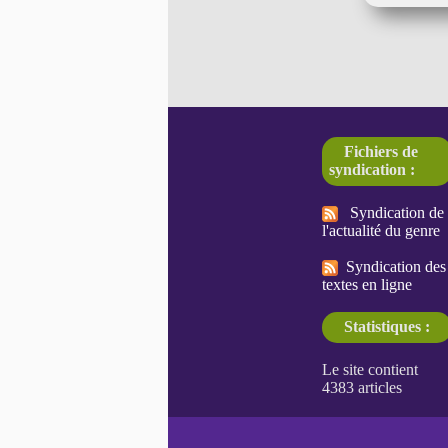
Fichiers de
syndication :
Syndication de
l'actualité du genre
Syndication des
textes en ligne
Statistiques :