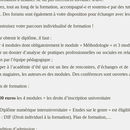
ez, tout au long de la formation, accompagné-e et soutenu-e par des tute
. Des forums sont également à votre disposition pour échanger avec les a
struisez votre parcours individualisé de formation !
r obtenir le diplôme, il faut :
r 4 modules dont obligatoirement le module « Méthodologie » et 3 modu
er un dossier d’analyse de pratiques professionnelles ou sociales en re
on par l’équipe pédagogique ;
iper à l’académie d’été qui est un lieu de rencontres, d’échanges et de
s stagiaires, les auteurs-es des modules. Des conférences sont ouvertes 
is de formation :
00 euros
les 4 modules + les droits d’inscription universitaire
Diplôme numérique interuniversitaire « Etudes sur le genre » est éligible
 : DIF (Droit individuel à la formation), Plan de formation,…
dition d’admission :