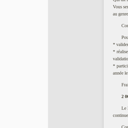
Vous ser
au genre
Con
Pou
* valide
* réalis
validati
* partic
année le
Fra
2 0
Le 
continue
Con