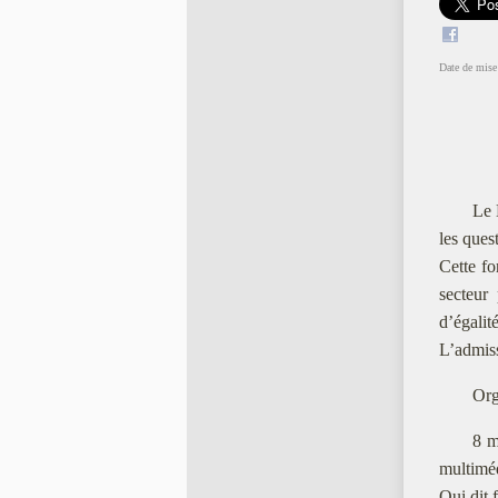
Date de mise 
Le 
les ques
Cette fo
secteur 
d’égalit
L’admiss
Org
8 m
multiméd
Qui dit 