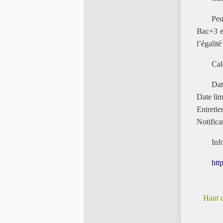
Peu
Bac+3 et
l’égalit
Cal
Dat
Date lim
Entretie
Notifica
Inf
htt
Haut 