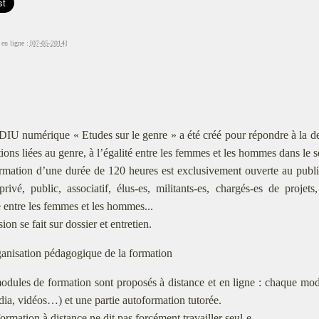
en ligne :
[07-05-2014]
DIU numérique « Etudes sur le genre » a été créé pour répondre à la d
tions liées au genre, à l’égalité entre les femmes et les hommes dans le se
rmation d’une durée de 120 heures est exclusivement ouverte au public
privé, public, associatif, élus-es, militants-es, chargés-es de projet
é entre les femmes et les hommes...
ion se fait sur dossier et entretien.
anisation pédagogique de la formation
odules de formation sont proposés à distance et en ligne : chaque mo
ia, vidéos…) et une partie autoformation tutorée.
formation à distance ne dit pas forcément travailler seul-e.