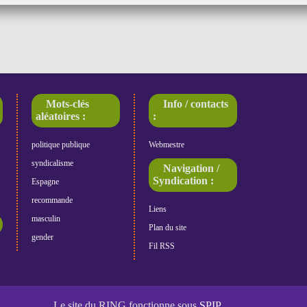
Mots-clés
Info / contacts
aléatoires :
:
politique publique
Webmestre
syndicalisme
Navigation /
Syndication :
Espagne
recommande
Liens
masculin
Plan du site
gender
Fil RSS
Le site du RING fonctionne sous
SPIP