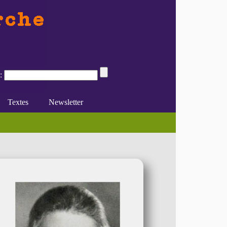
:
Textes
Newsletter
e du féminisme
Divers
En ligne