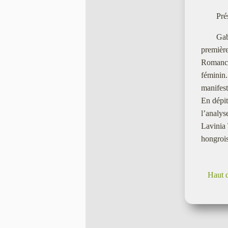
Pré
Gab
premièr
Romanciè
féminin.
manifest
En dépit
l’analys
Lavinia 
hongrois
Haut 