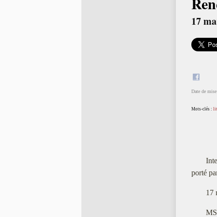
Ren
17 ma
Date de mise 
Mots-clés :
li
Int
porté pa
17 
MSH