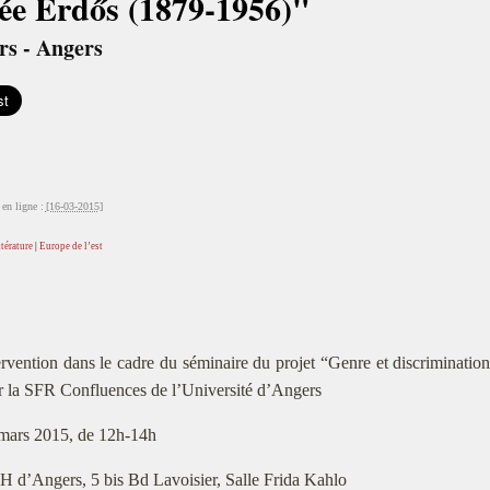
ée Erdős (1879-1956)"
rs - Angers
en ligne :
[16-03-2015]
ttérature
|
Europe de l’est
ervention dans le cadre du séminaire du projet “Genre et discriminati
r la SFR Confluences de l’Université d’Angers
mars 2015, de 12h-14h
 d’Angers, 5 bis Bd Lavoisier, Salle Frida Kahlo