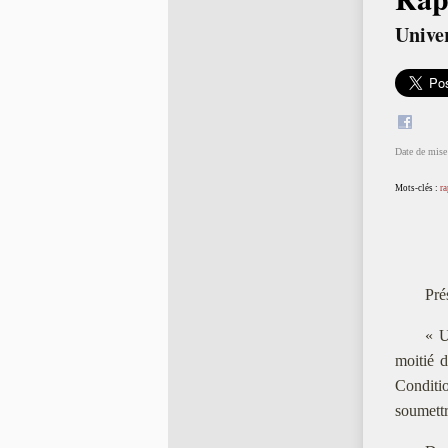
Univer
Date de mise 
Mots-clés :
ra
Pré
« U
moitié 
Conditio
soumettre