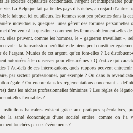
s les sociétés capitalistes occidentales, l’argent est indispensable pou
 de vie. La Belgique fait partie des pays dits riches, au regard d’autres n
ible le fait que, ici ou ailleurs, les femmes sont peu présentes dans la ca
anière individuelle, quelques- unes gèrent des fortunes personnelles o
met d’en venir à la question : comment les femmes obtiennent -elles de 
nt, elles peuvent, comme les hommes, le « gagneren travaillant », sel
 recevoir : la transmission héréditaire de biens peut constituer égaleme
r de l’argent. Munies de cet argent, qu’en font-elles ? Le distribuent-e
ent autorisées à le conserver pour elles-mêmes ? Qu’est-ce qui carac
ies ? Au-delà de ces interrogations, quels rapports peuvent entretenir
aire, par secteur professionnel, par exemple ? Ou dans la revendicatio
ration égale ? Ou encore dans les réglementations concernant la défini
ires) dans les niches professionnelles féminines ? Les règles de légat
ur sont-elles favorables ?
 institutions bancaires existent grâce aux pratiques spéculatives, p
ophe la santé économique d’une société entière, comme on l’a
quement touchées par ces événements ?