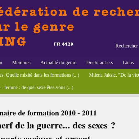
Rechercher 
on
Membres
Actualité du genre
Doctorant-e-s
Liens
re, sexe et nation. Représentations (...)
 cachées, des méthodes qui les (...)
omies intimes du tourisme sexuel en (...)
, Quelle mixité dans les formations (...)
ostes
et prostitution
éminaires
Formations
Appels à contributions
Gender Renewal(s) ?
Publications
Milena Jaksic, "De la victi
Les Assises de l’IEC - Eg
Bibliothèqu
 femme : de quel sexe êtes-vous (...)
la guerre... des sexes ? Rapports sociaux et argent
naire de formation 2010 - 2011
erf de la guerre... des sexes ?
orts sociaux et argent