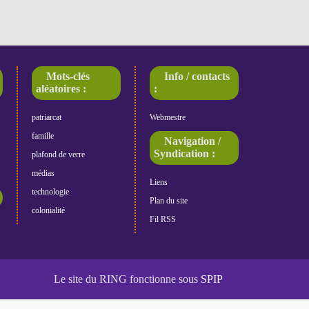
Mots-clés
Info / contacts
aléatoires :
:
patriarcat
Webmestre
famille
Navigation /
Syndication :
plafond de verre
médias
Liens
technologie
Plan du site
colonialité
Fil RSS
Le site du RING fonctionne sous
SPIP