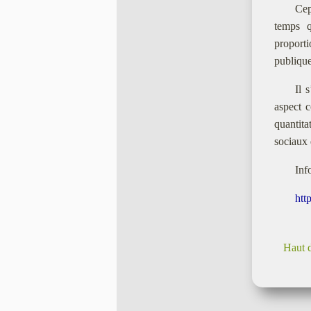
Cep
temps q
proporti
publique
Il 
aspect c
quantita
sociaux 
Inf
htt
Haut 