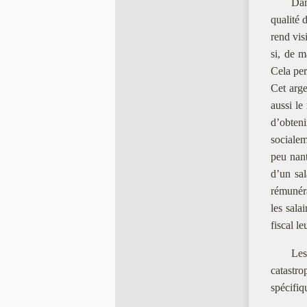
Dan
qualité
rend vis
si, de m
Cela per
Cet arge
aussi le
d’obteni
socialem
peu nant
d’un sal
rémuné
les sala
fiscal le
Les
catastr
spécifi