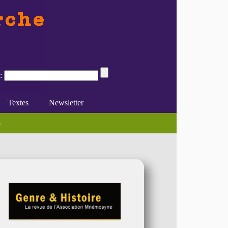
:
Textes
Newsletter
n in Afghanistan (...)
des catégories ?
s
e du féminisme
Divers
En ligne