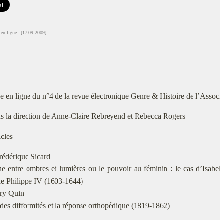
en ligne :
[17-09-2009]
e en ligne du n°4 de la revue électronique Genre & Histoire de l’Ass
s la direction de Anne-Claire Rebreyend et Rebecca Rogers
icles
rédérique Sicard
e entre ombres et lumières ou le pouvoir au féminin : le cas d’Isab
e Philippe IV (1603-1644)
ry Quin
des difformités et la réponse orthopédique (1819-1862)