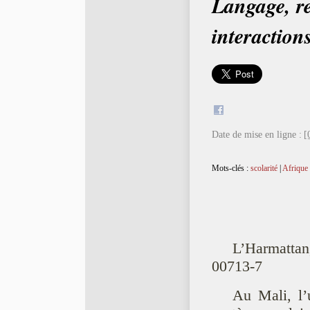
Langage, re
interaction
Date de mise en ligne :
[
Mots-clés :
scolarité
|
Afrique
L’Harmattan
00713-7
Au Mali, l’