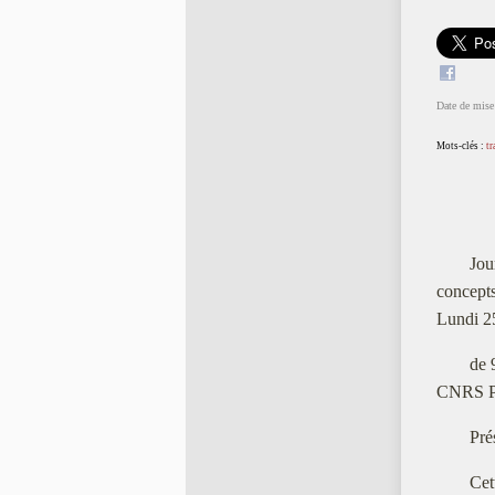
Date de mise 
Mots-clés :
tr
Jou
concept
Lundi 2
de 
CNRS Po
Pré
Cet