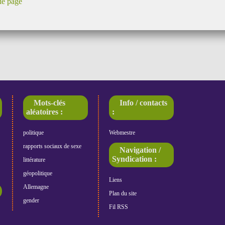
de page
Mots-clés
Info / contacts
aléatoires :
:
politique
Webmestre
rapports sociaux de sexe
Navigation /
Syndication :
littérature
géopolitique
Liens
Allemagne
Plan du site
gender
Fil RSS