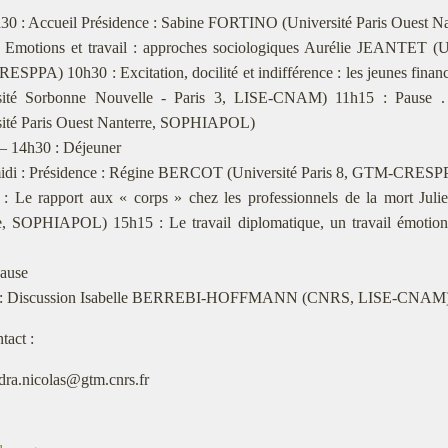
h30 : Accueil Présidence : Sabine FORTINO (Université Paris Oues
: Emotions et travail : approches sociologiques Aurélie JEANTET (Un
PPA) 10h30 : Excitation, docilité et indifférence : les jeunes fi
sité Sorbonne Nouvelle - Paris 3, LISE-CNAM) 11h15 : Pause 
sité Paris Ouest Nanterre, SOPHIAPOL)
– 14h30 : Déjeuner
midi : Présidence : Régine BERCOT (Université Paris 8, GTM-CRESP
 : Le rapport aux « corps » chez les professionnels de la mort Ju
e, SOPHIAPOL) 15h15 : Le travail diplomatique, un travail émotion
Pause
5 : Discussion Isabelle BERREBI-HOFFMANN (CNRS, LISE-CNAM
tact :
dra.nicolas@gtm.cnrs.fr