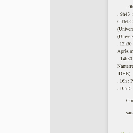
. 9
. 9h45 
GTM-CRES
(Univer
(Univer
. 12h30 
Après 
. 14h30
Nanterr
IDHE)
. 16h : 
. 16h1
Con
san