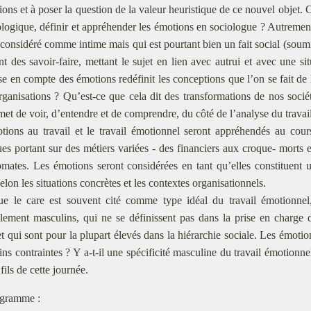
tions et à poser la question de la valeur heuristique de ce nouvel objet
logique, définir et appréhender les émotions en sociologue ? Autrement 
considéré comme intime mais qui est pourtant bien un fait social (soumis
t des savoir-faire, mettant le sujet en lien avec autrui et avec une si
ise en compte des émotions redéfinit les conceptions que l’on se fait de 
rganisations ? Qu’est-ce que cela dit des transformations de nos socié
met de voir, d’entendre et de comprendre, du côté de l’analyse du travail 
tions au travail et le travail émotionnel seront appréhendés au cours
es portant sur des métiers variées - des financiers aux croque- morts e
omates. Les émotions seront considérées en tant qu’elles constituen
selon les situations concrètes et les contextes organisationnels.
e le care est souvent cité comme type idéal du travail émotionnel,
llement masculins, qui ne se définissent pas dans la prise en charge 
t qui sont pour la plupart élevés dans la hiérarchie sociale. Les émotion
ins contraintes ? Y a-t-il une spécificité masculine du travail émotion
fils de cette journée.
gramme :