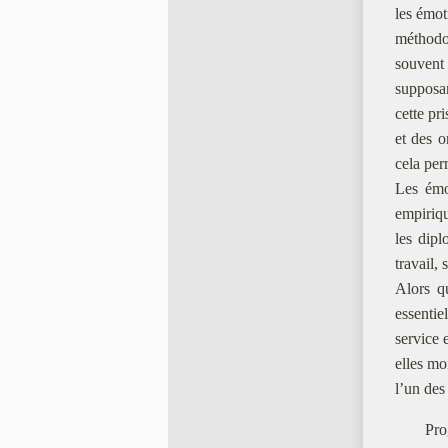
les émo
méthodo
souvent 
supposan
cette pr
et des o
cela per
Les émo
empiriqu
les dipl
travail, 
Alors qu
essentie
service e
elles mo
l’un des 
Pro