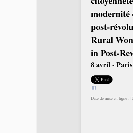
citoyenneté
modernité 
post-révolu
Rural Wom
in Post-Re
8 avril - Pari
Date de mise en ligne :
[