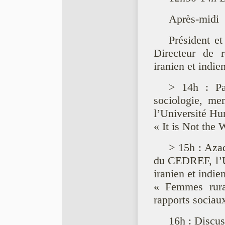
Après-midi
Président et
Directeur de
iranien et indie
> 14h : Par
sociologie, me
l’Université Hu
« It is Not the
> 15h : Azad
du CEDREF, l’U
iranien et indie
« Femmes rura
rapports sociaux
16h : Discus