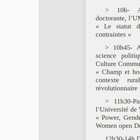
> 10h- Am
doctorante, l’U
« Le statut d
contraintes »
> 10h45- A
science politi
Culture Commun
« Champ et hor
contexte ru
révolutionnaire 
> 11h30-Par
l’Université de
« Power, Gende
Women open De
12h30-14h D