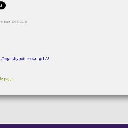
en ligne :
[06-07-2015]
p://argef.hypotheses.org/172
de page