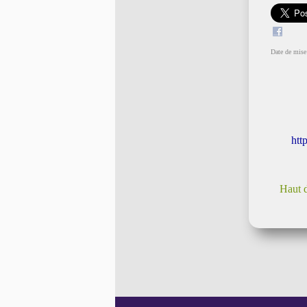
Date de mise 
htt
Haut 