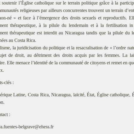
 soutenir l’Église catholique sur le terrain politique grâce à la particip
unautés religieuses par ailleurs concurrentes trouvent un terrain d’ent
on-né » et face à l’émergence des droits sexuels et reproductifs. Elle
ment thérapeutique, à la pilule du lendemain et à la fertilisation in 
ment thérapeutique est interdit au Nicaragua tandis que la pilule du le
ées au Costa Rica.
isme, la juridicisation du politique et la resacralisation de « l’ordre nat
ujet de droit, au détriment des droits acquis par les femmes. La l
ire. Elle menace l’identité de la communauté de citoyens et remet en qu
x.
s-clés :
rique Latine, Costa Rica, Nicaragua, laïcité, État, Église catholique, É
on.
tact :
ra.fuentes-belgrave@ehess.fr