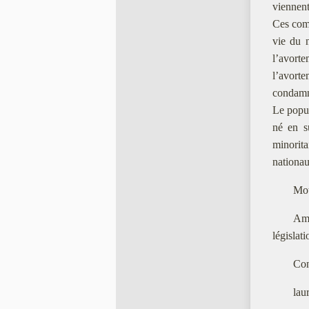
viennent
Ces comm
vie du n
l’avorte
l’avorte
condamn
Le popul
né en s
minorita
nationau
Mot
Amé
législati
Con
lau