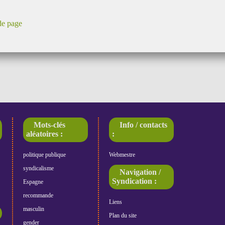
de page
Mots-clés
Info / contacts
aléatoires :
:
politique publique
Webmestre
syndicalisme
Navigation /
Syndication :
Espagne
recommande
Liens
masculin
Plan du site
gender