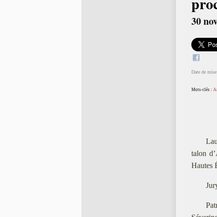
proc
30 no
Date de mise 
Mots-clés :
A
Lau
talon d’
Hautes 
Jur
Pat