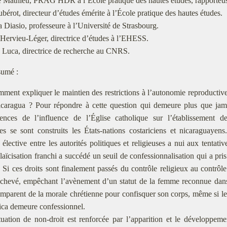
e Mathieu, PRAG HDR à l’École pratique des hautes études, rapporteu
bérot, directeur d’études émérite à l’École pratique des hautes études.
a Diasio, professeure à l’Université de Strasbourg.
Hervieu-Léger, directrice d’études à l’EHESS.
 Luca, directrice de recherche au CNRS.
umé :
ment expliquer le maintien des restrictions à l’autonomie reproducti
caragua ? Pour répondre à cette question qui demeure plus que jamais
ences de l’influence de l’Église catholique sur l’établissement de
es se sont construits les États-nations costariciens et nicaraguayen
té élective entre les autorités politiques et religieuses a nui aux tentat
 laïcisation franchi a succédé un seuil de confessionnalisation qui a pri
Si ces droits sont finalement passés du contrôle religieux au contrôle 
achevé, empêchant l’avènement d’un statut de la femme reconnue dans
emparent de la morale chrétienne pour confisquer son corps, même si le
ica demeure confessionnel.
tuation de non-droit est renforcée par l’apparition et le développem