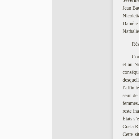
Séverin
Jean Bau
Nicolett
Danièle 
Nathalie
Rés
Com
et au Ni
conséqu
desquell
l’affini
seuil de
femmes. 
reste in
États s’
Costa R
Cette si