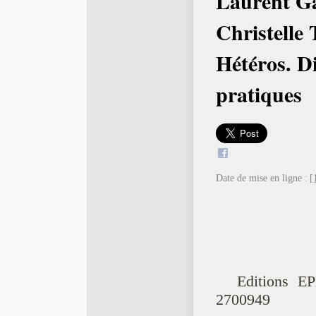
Laurent Ga
Christelle 
Hétéros. Di
pratiques
Date de mise en ligne :
[
Editions E
2700949