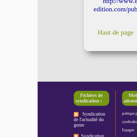
http://www.e
edition.com/pub
Haut de page
Fichiers de
Mot
syndication :
aléatoi
Syndication
politique 
de l'actualité du
syndicali
genre
Espagne
Syndication