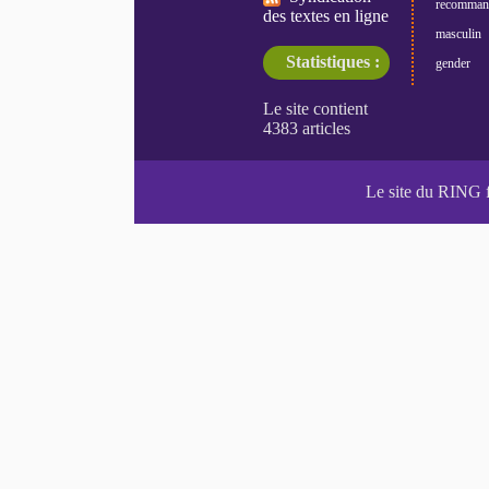
recomman
des textes en ligne
masculin
Statistiques :
gender
Le site du RING 