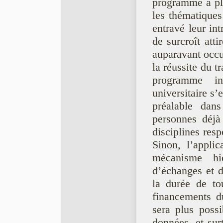
programme a plu
les thématiques
entravé leur in
de surcroît atti
auparavant occ
la réussite du t
programme in
universitaire s’
préalable dan
personnes déjà
disciplines resp
Sinon, l’appli
mécanisme hi
d’échanges et 
la durée de tou
financements d
sera plus possi
données, et sur