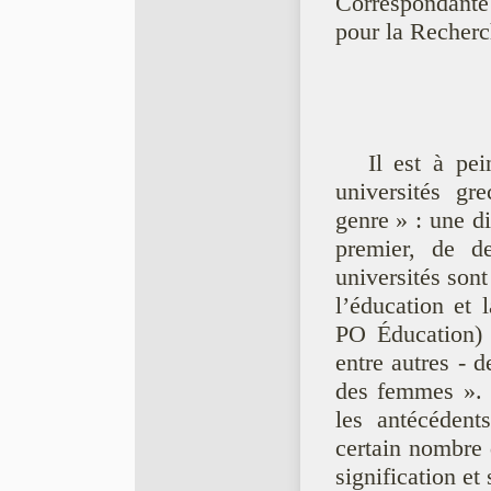
Correspondante 
pour la Recherc
Il est à pe
universités g
genre » : une d
premier, de d
universités son
l’éducation et l
PO Éducation) 
entre autres - 
des femmes ». D
les antécéden
certain nombre 
signification et