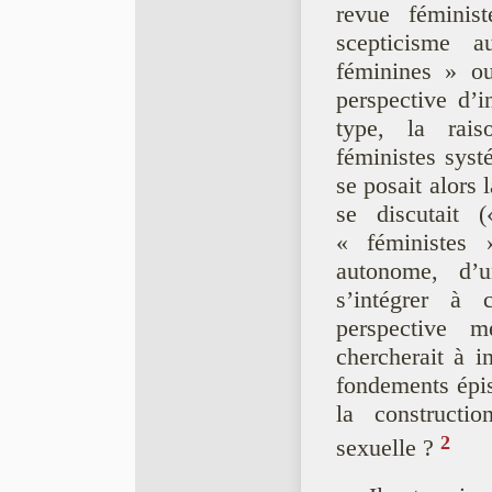
revue fémini
scepticisme 
féminines » o
perspective d’i
type, la rais
féministes syst
se posait alors 
se discutait
« féministes »
autonome, d’u
s’intégrer à 
perspective 
chercherait à i
fondements épis
la constructio
2
sexuelle ?