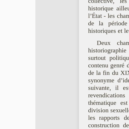
collective, le
historique ail
l’État - les cha
de la période 
historiques et l
Deux cham
historiographie
surtout politiq
contenu genré d
de la fin du XI
synonyme d’ide
suivante, il e
revendication
thématique est
division sexuell
les rapports d
construction de