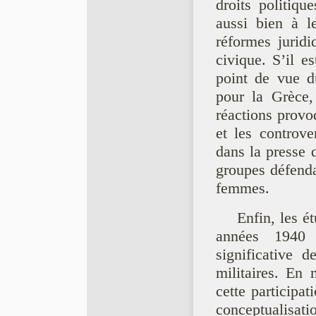
droits politiq
aussi bien à le
réformes juridi
civique. S’il es
point de vue d
pour la Grèce,
réactions provo
et les controve
dans la presse 
groupes défenda
femmes.
Enfin, les é
années 1940 
significative 
militaires. En 
cette participat
conceptualisatio