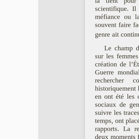
la tient pour
scientifique. I
méfiance ou la
souvent faire f
genre ait conti
Le champ de
sur les femmes 
création de l’É
Guerre mondial
rechercher c
historiquement l
en ont été les 
sociaux de gen
suivre les trace
temps, ont plac
rapports. La r
deux moments fo