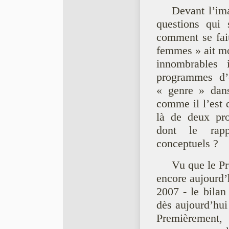
Devant l’ima
questions qui 
comment se fait
femmes » ait mo
innombrables 
programmes d’é
« genre » dans
comme il l’est 
là de deux proj
dont le rap
conceptuels ?
Vu que le P
encore aujourd’h
2007 - le bilan 
dès aujourd’hui
Premièrement