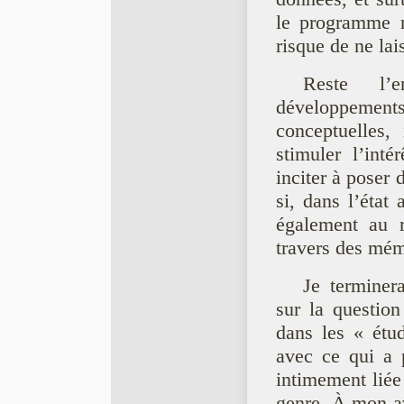
le programme ne
risque de ne lai
Reste l’
développeme
conceptuelles,
stimuler l’inté
inciter à poser d
si, dans l’état
également au r
travers des mém
Je terminera
sur la question 
dans les « étu
avec ce qui a p
intimement liée
genre. À mon avi