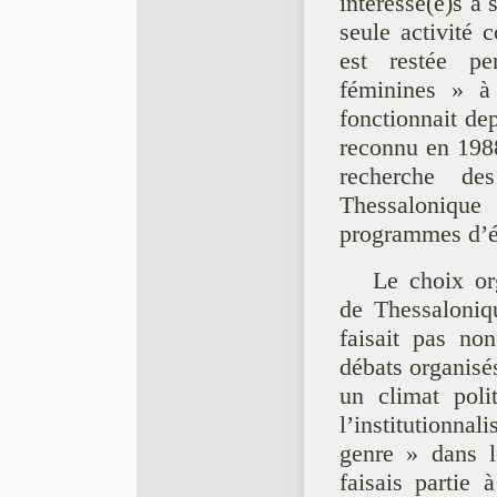
intéressé(e)s à 
seule activité c
est restée p
féminines » à 
fonctionnait de
reconnu en 198
recherche de
Thessaloniqu
programmes d’é
Le choix or
de Thessaloniq
faisait pas no
débats organisés
un climat polit
l’institutionnal
genre » dans l
faisais partie 