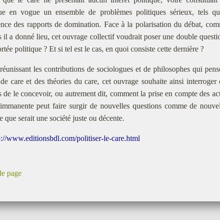
que en vogue un ensemble de problèmes politiques sérieux, tels que
nce des rapports de domination. Face à la polarisation du débat, co
 il a donné lieu, cet ouvrage collectif voudrait poser une double questio
tée politique ? Et si tel est le cas, en quoi consiste cette dernière ?
réunissant les contributions de sociologues et de philosophes qui pense
de care et des théories du care, cet ouvrage souhaite ainsi interroger 
 de le concevoir, ou autrement dit, comment la prise en compte des acti
t immanente peut faire surgir de nouvelles questions comme de nouvel
ce que serait une société juste ou décente.
p://www.editionsbdl.com/politiser-le-care.html
de page