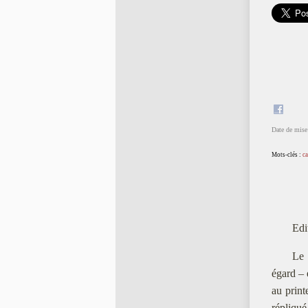
Date de mise 
Mots-clés :
ca
Edi
Le 
égard – 
au print
répliqu