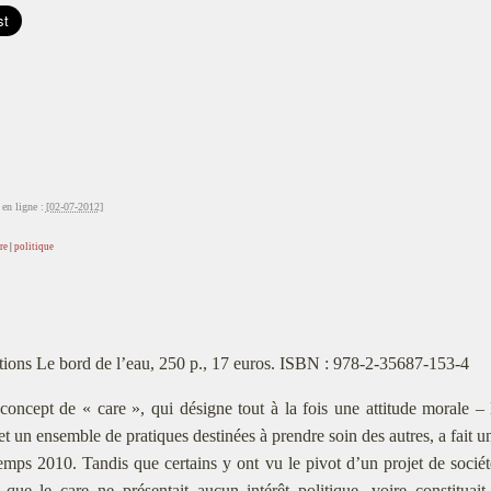
en ligne :
[02-07-2012]
re
|
politique
tions Le bord de l’eau, 250 p., 17 euros. ISBN : 978-2-35687-153-4
concept de « care », qui désigne tout à la fois une attitude morale – l’
et un ensemble de pratiques destinées à prendre soin des autres, a fait 
emps 2010. Tandis que certains y ont vu le pivot d’un projet de sociét
é que le care ne présentait aucun intérêt politique, voire constitu