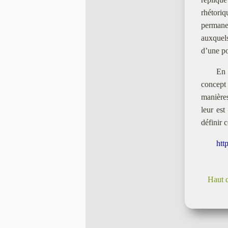
rhétori
permane
auxquels
d’une por
En 
concept 
manières
leur es
définir 
htt
Haut 