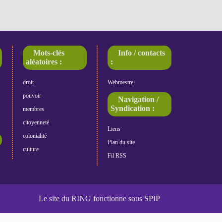
Mots-clés
Info / contacts
aléatoires :
:
droit
Webmestre
pouvoir
Navigation /
Syndication :
membres
citoyenneté
Liens
colonialité
Plan du site
culture
Fil RSS
Le site du RING fonctionne sous
SPIP