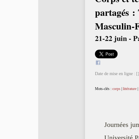
partagés : 
Masculin-
21-22 juin - P
Date de mise en ligne :
[
Mots-clés :
corps
|
littérature
|
Journées ju
Université P