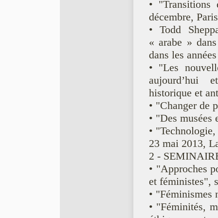
• "Transitions
décembre, Pari
• Todd Sheppa
« arabe » dans 
dans les année
• "Les nouvelle
aujourd’hui 
historique et an
• "Changer de p
• "Des musées 
• "Technologie,
23 mai 2013, L
2 - SEMINAIRE
• "Approches po
et féministes",
• "Féminismes n
• "Féminités, 