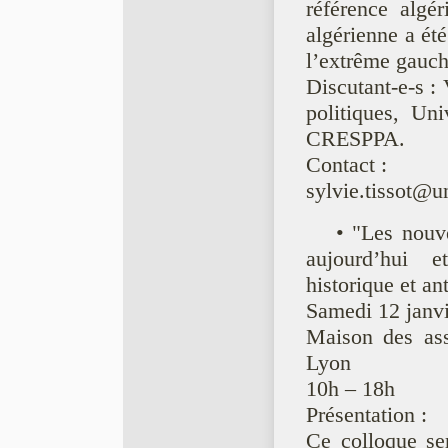
référence alg
algérienne a ét
l’extrême gauc
Discutant-e-s :
politiques, Un
CRESPPA.
Contact :
sylvie.tissot@un
• "Les nouve
aujourd’hui 
historique et a
Samedi 12 janv
Maison des ass
Lyon
10h – 18h
Présentation :
Ce colloque ser