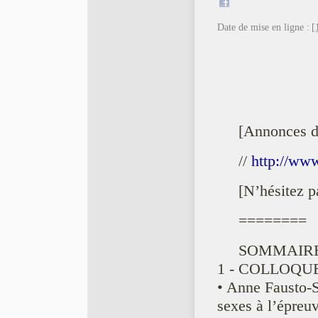
Date de mise en ligne :
[
[Annonces 
//
http://ww
[N’hésitez p
========
SOMMAIRE
1 - COLLOQUE
• Anne Fausto-S
sexes à l’épreu