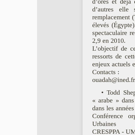
d’ores et déja
d’autres elle 
remplacement (T
élevés (Égypt
spectaculaire r
2,9 en 2010.
L’objectif de c
ressorts de cett
enjeux actuels et
Contacts :
ouadah@ined.fr 
• Todd Shep
« arabe » dans 
dans les année
Conférence org
Urbaines
CRESPPA - UMR