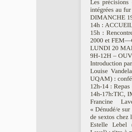
Les précisions 
intégrées au fu
DIMANCHE 1
14h : ACCUEI
15h : Rencontr
2000 et FEM—
LUNDI 20 MA
9H-12H – O
Introduction pa
Louise Vandelac
UQAM) : confér
12h-14 : Repas e
14h-17h:TIC,
Francine Lav
« Dénudé/e sur i
de sextos chez 
Estelle Lebel 