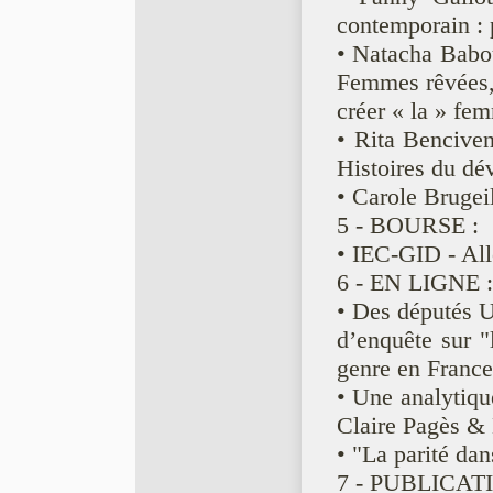
contemporain : p
• Natacha Babou
Femmes rêvées,
créer « la » fe
• Rita Bencive
Histoires du dé
• Carole Brugeil
5 - BOURSE :
• IEC-GID - All
6 - EN LIGNE :
• Des députés 
d’enquête sur "l
genre en France
• Une analytiqu
Claire Pagès &
• "La parité da
7 - PUBLICAT