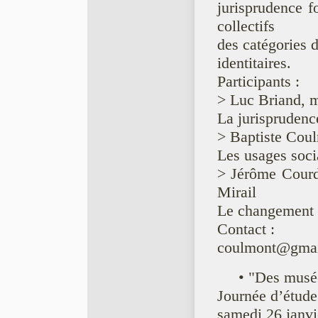
jurisprudence f
collectifs
des catégories d
identitaires.
Participants :
> Luc Briand, m
La jurisprudenc
> Baptiste Coul
Les usages socia
> Jérôme Courdu
Mirail
Le changement 
Contact :
coulmont@gmai
• "Des muse
Journée d’étu
samedi 26 janvi