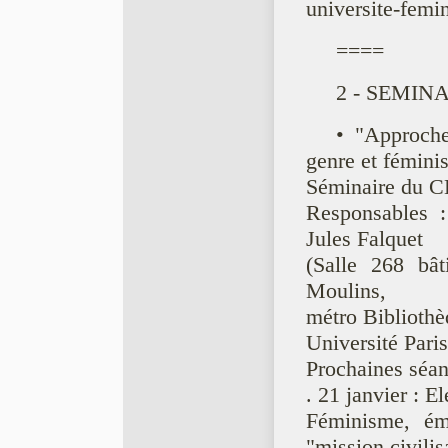
universite-femi
====
2 - SEMINA
• "Approche
genre et féminis
Séminaire du 
Responsables 
Jules Falquet
(Salle 268 b
Moulins,
métro Bibliothè
Université Pari
Prochaines séan
. 21 janvier : 
Féminisme, éma
"mission civilis