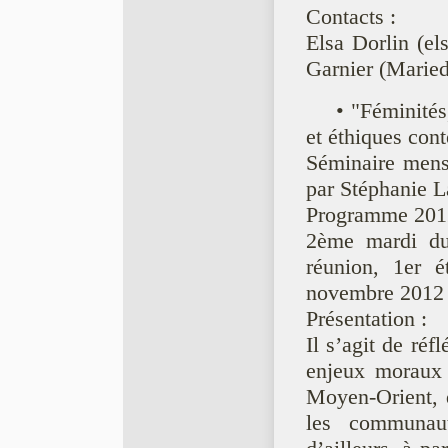
Contacts :
Elsa Dorlin (el
Garnier (Marie
• "Féminite
et éthiques co
Séminaire men
par Stéphanie
Programme 201
2ème mardi d
réunion, 1er 
novembre 2012 
Présentation :
Il s’agit de ré
enjeux moraux 
Moyen-Orient, 
les communau