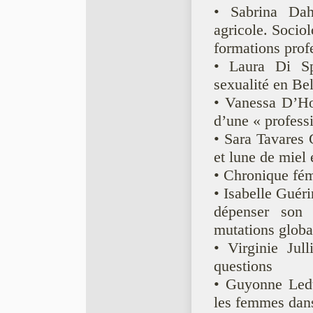
• Sabrina Dah
agricole. Socio
formations prof
• Laura Di Sp
sexualité en B
• Vanessa D’Hoo
d’une « profess
• Sara Tavares 
et lune de miel
• Chronique fémi
• Isabelle Guér
dépenser son
mutations glob
• Virginie Jull
questions
• Guyonne Leduc
les femmes dans