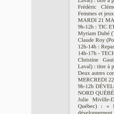
Laval) : titre à 
Frédéric Clém
Femmes et jeux 
MARDI 21 MA
9h-12h : TIC 
Myriam Dubé (Tr
Claude Roy (Pol
12h-14h : Repas 
14h-17h - TE
Christine Gaut
Laval) : titre à 
Deux autres con
MERCREDI 22
9h-12h DÉVE
NORD QUÉBÉ
Julie Miville
Québec) : « 
développement n