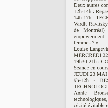
Deux autres con
12h-14h : Repas 
14h-17h - T
Vardit Ravitsky
de Montréal)
empowerment o
femmes ? »
Louise Langevin 
MERCREDI 22
19h30-21h :
Séance en cours
JEUDI 23 MAI
9h-12h - B
TECHNOLOGI
Annie Bron
technologiques,
cécité évitable 