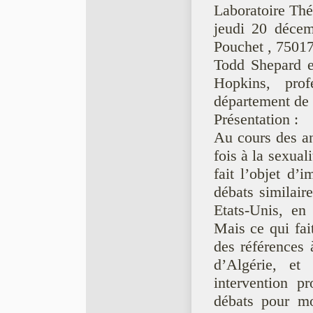
Laboratoire The
jeudi 20 déce
Pouchet , 75017 
Todd Shepard es
Hopkins, pro
département de 
Présentation :
Au cours des ann
fois à la sexual
fait l’objet d’
débats similair
Etats-Unis, en
Mais ce qui fait
des références a
d’Algérie, e
intervention p
débats pour mo