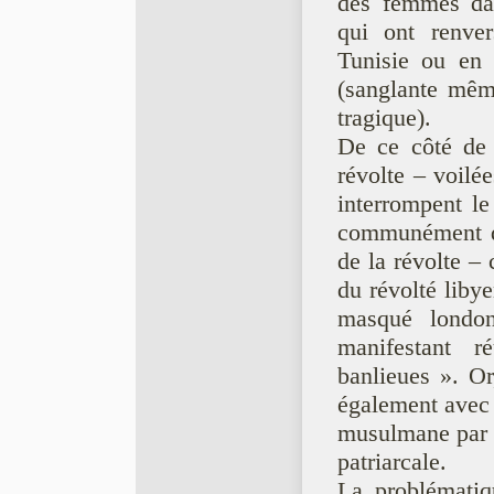
des femmes da
qui ont renver
Tunisie ou en 
(sanglante mêm
tragique).
De ce côté de 
révolte – voilée
interrompent le
communément dif
de la révolte –
du révolté liby
masqué london
manifestant 
banlieues ». O
également avec 
musulmane par d
patriarcale.
La problématiq