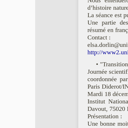
Nous entendero
d’histoire natur
La séance est p
Une partie des
résumé en franç
Contact :
elsa.dorlin@uni
http://www2.uni
• "Transitio
Journée scienti
coordonnée pa
Paris Diderot/I
Mardi 18 déce
Institut Nation
Davout, 75020 
Présentation :
Une bonne moitie