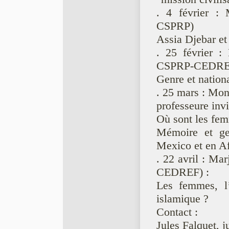
. 4 février :
CSPRP)
Assia Djebar et 
. 25 février :
CSPRP-CEDRE
Genre et nation
. 25 mars : Mo
professeure in
Où sont les fem
Mémoire et gen
Mexico et en A
. 22 avril : Ma
CEDREF) :
Les femmes, l’
islamique ?
Contact :
Jules Falquet, 