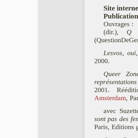
Site interne
Publication
Ouvrages :
(dir.),
Q 
(QuestionDeGe
Lesvos, oui
2000.
Queer Zones
représentations
2001. Réédi
Amsterdam
, Pa
avec Suzette
sont pas des f
Paris, Editions 