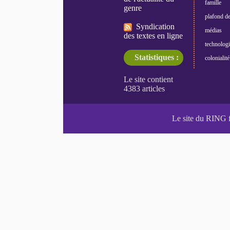
famille
genre
plafond de
Syndication
médias
des textes en ligne
technologi
Statistiques :
colonialité
Le site du RING 