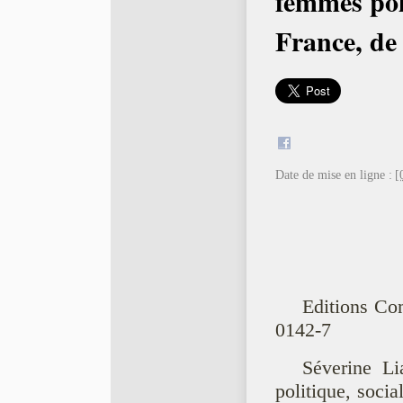
femmes pol
France, de
Date de mise en ligne :
[
Editions Co
0142-7
Séverine Li
politique, socia