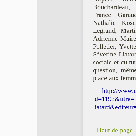
Bouchardeau, 
France Garau
Nathalie Kosci
Legrand, Marti
Adrienne Maire
Pelletier, Yvet
Séverine Liatard
sociale et cultu
question, même 
place aux femme
http://www.e
id=1193&titre=
liatard&editeur
Haut de page