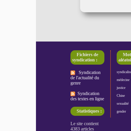
Fichiers de
Mot
syndication :
aléatoi
Syndication
syndicali
de l'actualité du
médecine
genre
justice
Syndication
Chine
des textes en ligne
sexualité
Statistiques :
gender