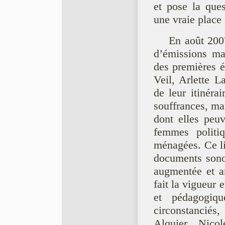
et pose la ques
une vraie place
En août 2007
d’émissions ma
des premières é
Veil, Arlette L
de leur itinérai
souffrances, mai
dont elles peuv
femmes politi
ménagées. Ce li
documents sono
augmentée et a
fait la vigueur 
et pédagogiqu
circonstanciés
Alquier, Nico