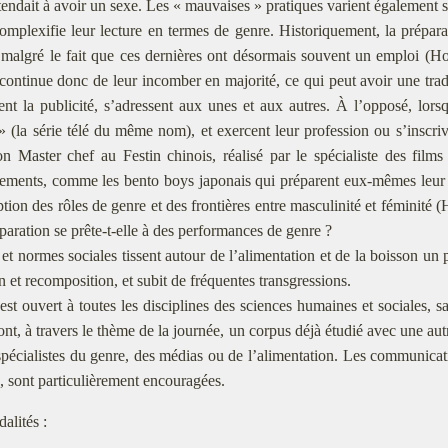
tendait à avoir un sexe. Les « mauvaises » pratiques varient également se
omplexifie leur lecture en termes de genre. Historiquement, la prépara
algré le fait que ces dernières ont désormais souvent un emploi (H
 continue donc de leur incomber en majorité, ce qui peut avoir une trad
t la publicité, s’adressent aux unes et aux autres. À l’opposé, lors
» (la série télé du même nom), et exercent leur profession ou s’inscr
ion Master chef au Festin chinois, réalisé par le spécialiste des 
ments, comme les bento boys japonais qui préparent eux-mêmes leur dé
ption des rôles de genre et des frontières entre masculinité et féminit
́paration se prête-t-elle à des performances de genre ?
s et normes sociales tissent autour de l’alimentation et de la boisson un
on et recomposition, et subit de fréquentes transgressions.
est ouvert à toutes les disciplines des sciences humaines et sociales, 
ont, à travers le thème de la journée, un corpus déjà étudié avec une
pécialistes du genre, des médias ou de l’alimentation. Les communicat
s, sont particulièrement encouragées.
alités :