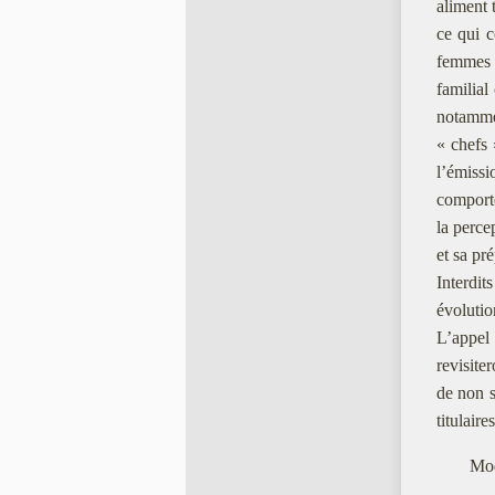
aliment 
ce qui c
femmes m
familial
notammen
« chefs 
l’émiss
comporte
la perce
et sa pre
Interdit
évoluti
L’appel 
revisiter
de non s
titulaire
Mod