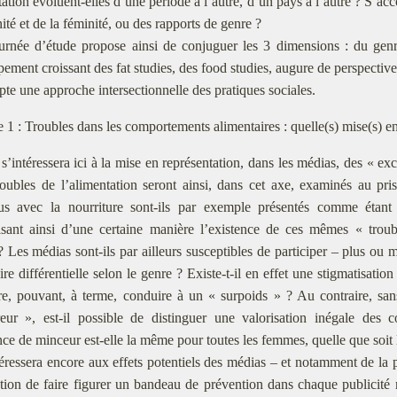
tation évoluent-elles d’une période à l’autre, d’un pays à l’autre ? S’a
té et de la féminité, ou des rapports de genre ?
urnée d’étude propose ainsi de conjuguer les 3 dimensions : du genr
pement croissant des fat studies, des food studies, augure de perspective
pte une approche intersectionnelle des pratiques sociales.
 1 : Troubles dans les comportements alimentaires : quelle(s) mise(s) en 
s’intéressera ici à la mise en représentation, dans les médias, des « e
roubles de l’alimentation seront ainsi, dans cet axe, examinés au pr
nus avec la nourriture sont-ils par exemple présentés comme étan
lisant ainsi d’une certaine manière l’existence de ces mêmes « tr
? Les médias sont-ils par ailleurs susceptibles de participer – plus ou 
ire différentielle selon le genre ? Existe-t-il en effet une stigmatisation
re, pouvant, à terme, conduire à un « surpoids » ? Au contraire, sans
ur », est-il possible de distinguer une valorisation inégale des c
ce de minceur est-elle la même pour toutes les femmes, quelle que soit
éressera encore aux effets potentiels des médias – et notamment de la pu
tion de faire figurer un bandeau de prévention dans chaque publicité rela