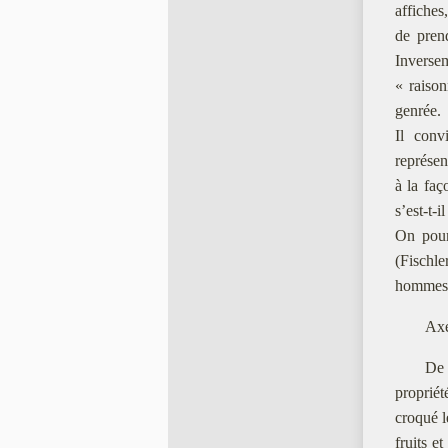
affiches
de pren
Inversem
« raison
genrée.
Il conv
représe
à la fa
s’est-t-
On pourr
(Fischl
hommes ?
Axe
De 
proprié
croqué 
fruits et