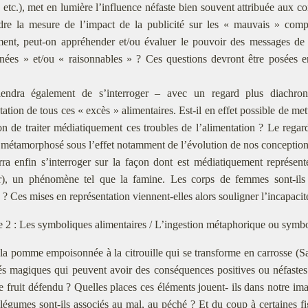
, etc.), met en lumière l’influence néfaste bien souvent attribuée aux c
dre la mesure de l’impact de la publicité sur les « mauvais » comp
ent, peut-on appréhender et/ou évaluer le pouvoir des messages de 
nées » et/ou « raisonnables » ? Ces questions devront être posées en
iendra également de s’interroger – avec un regard plus diachron
ntation de tous ces « excès » alimentaires. Est-il en effet possible de me
çon de traiter médiatiquement ces troubles de l’alimentation ? Le regard
il métamorphosé sous l’effet notamment de l’évolution de nos conceptions
a enfin s’interroger sur la façon dont est médiatiquement représente
er), un phénomène tel que la famine. Les corps de femmes sont-il
 Ces mises en représentation viennent-elles alors souligner l’incapacité
 2 : Les symboliques alimentaires / L’ingestion métaphorique ou symb
la pomme empoisonnée à la citrouille qui se transforme en carrosse (Sal
tés magiques qui peuvent avoir des conséquences positives ou néfaste
le fruit défendu ? Quelles places ces éléments jouent- ils dans notre im
 légumes sont-ils associés au mal, au péché ? Et du coup à certaines fi