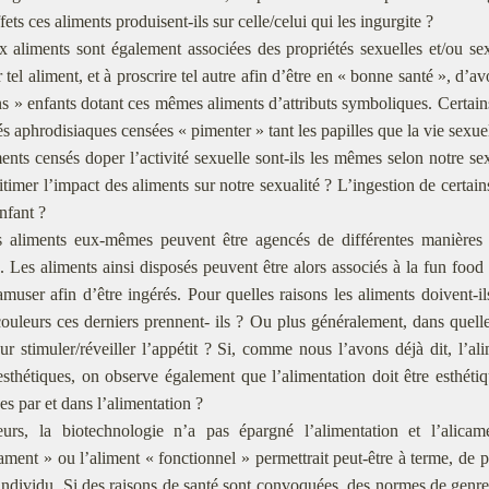
fets ces aliments produisent-ils sur celle/celui qui les ingurgite ?
 aliments sont également associées des propriétés sexuelles et/ou sex
r tel aliment, et à proscrire tel autre afin d’être en « bonne santé », d
s » enfants dotant ces mêmes aliments d’attributs symboliques. Certai
és aphrodisiaques censées « pimenter » tant les papilles que la vie sexue
ents censés doper l’activité sexuelle sont-ils les mêmes selon notre s
gitimer l’impact des aliments sur notre sexualité ? L’ingestion de certai
nfant ?
 aliments eux-mêmes peuvent être agencés de différentes manièr
 Les aliments ainsi disposés peuvent être alors associés à la fun food
/amuser afin d’être ingérés. Pour quelles raisons les aliments doivent
ouleurs ces derniers prennent- ils ? Ou plus généralement, dans quelle
ur stimuler/réveiller l’appétit ? Si, comme nous l’avons déjà dit, l’al
esthétiques, on observe également que l’alimentation doit être esthét
́es par et dans l’alimentation ?
leurs, la biotechnologie n’a pas épargné l’alimentation et l’alica
ament » ou l’aliment « fonctionnel » permettrait peut-être à terme, de pr
l’individu. Si des raisons de santé sont convoquées, des normes de genr