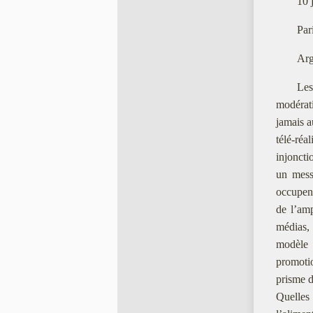
10 
Par
Arg
Les
modérat
jamais a
télé-r
injoncti
un messa
occupent
de l’amp
médias,
modèle
promotio
prisme d
Quelles 