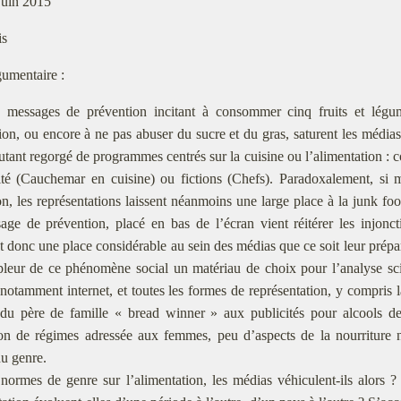
juin 2015
is
umentaire :
 messages de prévention incitant à consommer cinq fruits et légum
ion, ou encore à ne pas abuser du sucre et du gras, saturent les médias
utant regorgé de programmes centrés sur la cuisine ou l’alimentation : co
éalité (Cauchemar en cuisine) ou fictions (Chefs). Paradoxalement, s
on, les représentations laissent néanmoins une large place à la junk foo
ge de prévention, placé en bas de l’écran vient réitérer les injon
 donc une place considérable au sein des médias que ce soit leur prép
leur de ce phénomène social un matériau de choix pour l’analyse scie
 notamment internet, et toutes les formes de représentation, y compris la
 du père de famille « bread winner » aux publicités pour alcools d
n de régimes adressée aux femmes, peu d’aspects de la nourriture ne
u genre.
normes de genre sur l’alimentation, les médias véhiculent-ils alors ?