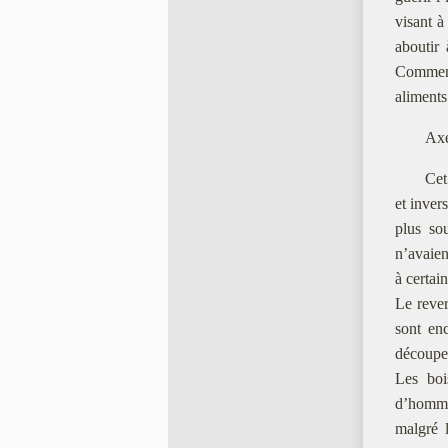
visant a
aboutir 
Comment 
aliments
Axe
Cet
et inver
plus sou
n’avaien
à certai
Le rever
sont enc
découpe
Les boi
d’homme 
malgré 