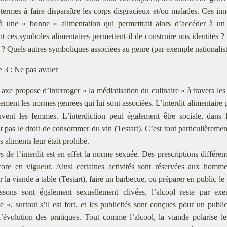
̀ termes à faire disparaître les corps disgracieux et/ou malades. Ces i
à une « bonne » alimentation qui permettrait alors d’accéder à un 
ces symboles alimentaires permettent-il de construire nos identités ? Q
 ? Quels autres symboliques associées au genre (par exemple nationalist
 3 : Ne pas avaler
 axe propose d’interroger « la médiatisation du culinaire » à travers les 
sement les normes genrées qui lui sont associées. L’interdit alimentaire p
vent les femmes. L’interdiction peut également être sociale, dans 
t pas le droit de consommer du vin (Testart). C’est tout particulièremen
ns aliments leur était prohibé.
s de l’interdit est en effet la norme sexuée. Des prescriptions diffé
ore en vigueur. Ainsi certaines activités sont réservées aux homme
r la viande à table (Testart), faire un barbecue, ou préparer en public l
ssons sont également sexuellement clivées, l’alcool reste par e
», surtout s’il est fort, et les publicités sont conçues pour un pu
l’évolution des pratiques. Tout comme l’alcool, la viande polarise