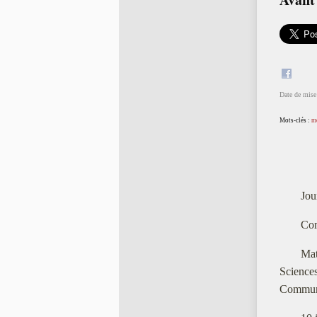
Date de mise 
Mots-clés :
m
Jou
Com
Mat
Sciences
Communi