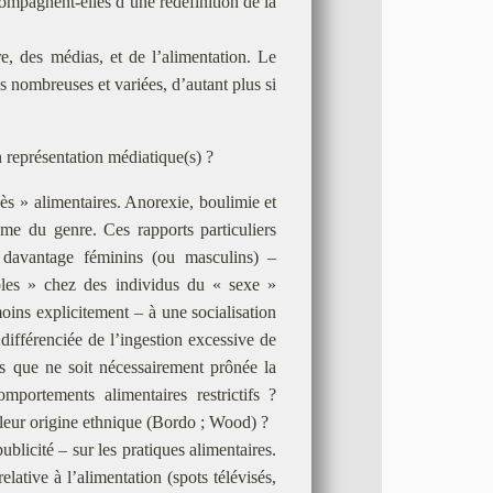
ccompagnent-elles d’une redéfinition de la
e, des médias, et de l’alimentation. Le
s nombreuses et variées, d’autant plus si
représentation médiatique(s) ?
xcès » alimentaires. Anorexie, boulimie et
isme du genre. Ces rapports particuliers
t davantage féminins (ou masculins) –
oubles » chez des individus du « sexe »
moins explicitement – à une socialisation
 différenciée de l’ingestion excessive de
 que ne soit nécessairement prônée la
omportements alimentaires restrictifs ?
 leur origine ethnique (Bordo ; Wood) ?
blicité – sur les pratiques alimentaires.
tive à l’alimentation (spots télévisés,