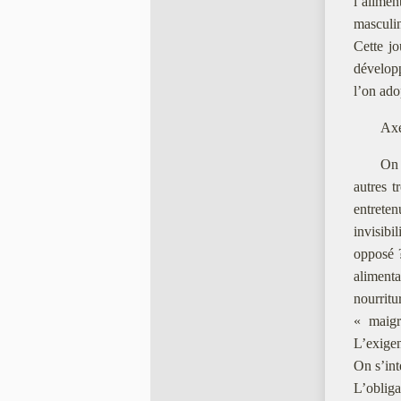
l’alimen
masculini
Cette jo
dévelop
l’on ado
Axe
On 
autres t
entrete
invisibi
opposé 
alimenta
nourritu
« maigre
L’exigen
On s’int
L’obliga