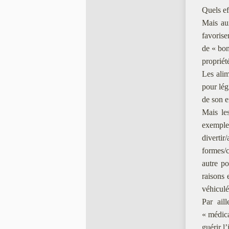
Quels ef
Mais aux
favorise
de « bon
propriét
Les alim
pour lé
de son e
Mais les
exemple.
divertir
formes/c
autre po
raisons 
véhicule
Par ail
« médic
guérir 