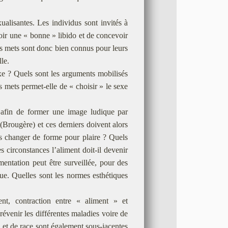
ualisantes. Les individus sont invités à
’avoir une « bonne » libido et de concevoir
ns mets sont donc bien connus pour leurs
lle.
exe ? Quels sont les arguments mobilisés
ns mets permet-elle de « choisir » le sexe
es afin de former une image ludique par
 (Brougère) et ces derniers doivent alors
-ils changer de forme pour plaire ? Quels
s circonstances l’aliment doit-il devenir
imentation peut être surveillée, pour des
ique. Quelles sont les normes esthétiques
ment, contraction entre « aliment » et
évenir les différentes maladies voire de
e et de race sont également sous-jacentes