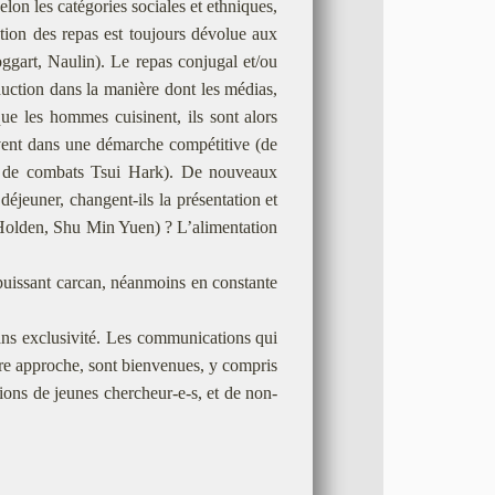
lon les catégories sociales et ethniques,
tion des repas est toujours dévolue aux
oggart, Naulin). Le repas conjugal et/ou
uction dans la manière dont les médias,
que les hommes cuisinent, ils sont alors
ivent dans une démarche compétitive (de
films de combats Tsui Hark). De nouveaux
jeuner, changent-ils la présentation et
é (Holden, Shu Min Yuen) ? L’alimentation
 puissant carcan, néanmoins en constante
sans exclusivité. Les communications qui
 autre approche, sont bienvenues, y compris
ions de jeunes chercheur-e-s, et de non-