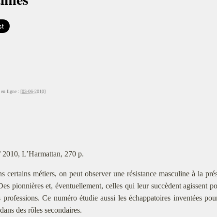
en ligne :
[03-06-2010]
/ 2010, L’Harmattan, 270 p.
s certains métiers, on peut observer une résistance masculine à la pré
 Des pionnières et, éventuellement, celles qui leur succèdent agissent 
 professions. Ce numéro étudie aussi les échappatoires inventées pour
ans des rôles secondaires.