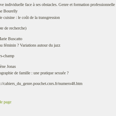
tive individuelle face à ses obstacles. Genre et formation professionnelle 
ne Bourelly
e cuisine : le coût de la transgression
te de recherche)
arie Buscatto
u féminin ? Variations autour du jazz
rs-champ
rène Jonas
graphie de famille : une pratique sexuée ?
p://cahiers_du_genre.pouchet.cnrs.fr/numero48.htm
de page