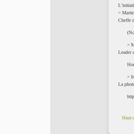
L’initia
> Marti
Cheffe d
(No
> M
Leader a
Ho
> I
La photo
htt
Haut 