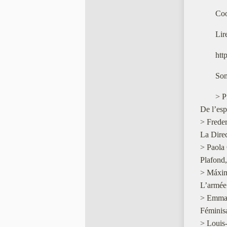
Coo
Lir
htt
Som
> P
De l’esp
> Freder
La Direc
> Paola
Plafond,
> Máxi
L’armée 
> Emman
Féminisa
> Louis