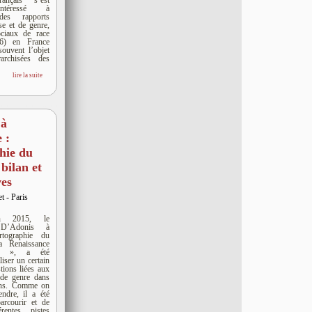
ançais s’est
intéressé à
 des rapports
se et de genre,
ociaux de race
6) en France
souvent l’objet
rarchisées des
lire la suite
 à
 :
hie du
bilan et
ves
et - Paris
n 2015, le
 D’Adonis à
rtographie du
a Renaissance
es », a été
liser un certain
ions liées aux
 de genre dans
iens. Comme on
endre, il a été
arcourir et de
érentes pistes