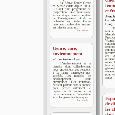
ciném
Le Réseau Etudes Genre
femm
en Suisse existe depuis 2004.
Il s’agit d’un programme de
et f
coopération interuniversitaire
au sein duquel la mise en place
Avant l
de l’enseignement et de la
Gettysb
recherche en Etudes Genre
Unis)
dans neuf universités suisses
est mise en commun.
D
lire la suite
intitu
Identi
Practic
Women 
soutien
femmes
Genre, care,
continu
environnement
identit
ces id
influe
7-10 septembre - Lyon 3
moments
L’environnement et la
femmes
manière dont collectivement
géograp
nous entretenons des relations
attent
à la nature interrogent nos
pour el
sociétés. Les modèles de
autres.
développement sont
questionnés. Des initiatives
existent partout dans le monde
pour penser autrement le
rapport à la nature et à
l’environnement et l’adaptation
aux changements climatiques.
Espa
lire la suite
de d
les 
dans