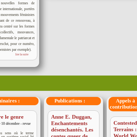
 nouvelles formes de
 internationale, portées
x mouvements féministes
itant de ce renouveau, à
ra centré sur les formes
collectifs, mouvances,
amentale le patriarcat et
 exclut, pour ce numéro,
formistes par exemple).
lire la suite
aires :
Publications :
Appels à
contribution
re le genre
Anne E. Duggan,
Conteste
Enchantements
e 10 décembre - revue
Terrains 
désenchantés. Les
u sens où le terme
World W
contes queer de
 un système social lié