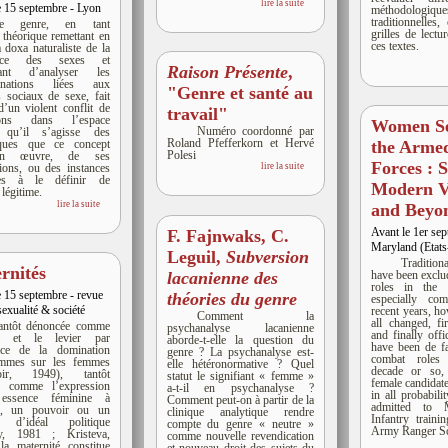
lire la suite
e 15 septembre - Lyon
méthodologiqu
traditionnelles,
e genre, en tant
grilles de lectu
l théorique remettant en
ces textes.
a doxa naturaliste de la
rence des sexes et
Raison Présente
,
tant d’analyser les
minations liées aux
"Genre et santé au
s sociaux de sexe, fait
 d’un violent conflit de
travail"
tions dans l’espace
Women Se
Numéro coordonné par
, qu’il s’agisse des
Roland Pfefferkorn et Hervé
iques que ce concept
the Arme
Polesi
n œuvre, de ses
Forces : 
lire la suite
tions, ou des instances
tées à le définir de
Modern V
légitime.
lire la suite
and Beyo
Avant le 1er sep
F. Fajnwaks, C.
Maryland (Etats
Leguil,
Subversion
Traditi
rnités
lacanienne des
have been excl
roles in the m
e 15 septembre - revue
théories du genre
especially com
exualité & société
recent years, ho
Comment la
all changed, fir
antôt dénoncée comme
psychanalyse lacanienne
and finally off
u et le levier par
aborde-t-elle la question du
have been de fa
ence de la domination
genre ? La psychanalyse est-
combat roles 
mmes sur les femmes
elle hétéronormative ? Quel
decade or so, 
oir, 1949), tantôt
statut le signifiant « femme »
female candidat
ée comme l’expression
a-t-il en psychanalyse ?
in all probabili
essence féminine à
Comment peut-on à partir de la
admitted to 
ier, un pouvoir ou un
clinique analytique rendre
Infantry train
 d’idéal politique
compte du genre « neutre »
Army Ranger Sc
ray, 1981 ; Kristeva,
comme nouvelle revendication
la maternité constitue
et nouveau droit des sujets du