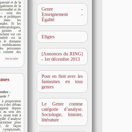
parenté et de la
également de la
Genre -
anormalité et de
e – sont des
Enseignement -
es et politiques
Égalité
es dans les
ntales. Si les
nthropologues,
 juristes et
enchent sur ces
Efigies
ntérêt est la
ns le domaine
 mobilisations
des personnes
ées comme des
[Annonces du RING]
- 1er décembre 2013
lire la suite
Pour en finir avec les
smes
fantasmes en tous
s
genres
tembre -
ortir ?
 à proposition
Le Genre comme
cho à des débats
ppent depuis
catégorie d’analyse.
s au sein des
Sociologie, histoire,
s ayant trait à
rille d’analyse
littérature
arxienne pour
te, de façon
 symptomale,