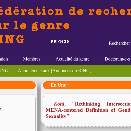
Rechercher 
ation
Membres
Actualité du genre
Doctorant-e-s
 RING
Abonnement aux [Annonces du RING]
En Une :
Kohl
, "Rethinking Intersecti
e
MENA-centered Definition of Gend
Sexuality"