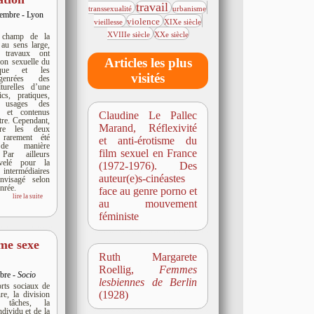
3515/6168
181/6168
218/6168
travail
transsexualité
urbanisme
cembre - Lyon
2006/6168
181/6168
26/6168
violence
vieillesse
XIXe siècle
78/6168
XVIIIe siècle
XXe siècle
 champ de la
 au sens large,
 travaux ont
Articles les plus
sion sexuelle du
tique et les
visités
genrées des
turelles d’une
cs, pratiques,
t usages des
s et contenus
Claudine Le Pallec
utre. Cependant,
Marand, Réflexivité
tre les deux
arement été
et anti-érotisme du
 de manière
film sexuel en France
 Par ailleurs
ouvelé pour la
(1972-1976). Des
 intermédiaires
auteur(e)s-cinéastes
nvisagé selon
rée.
face au genre porno et
lire la suite
au mouvement
féministe
ème sexe
Ruth Margarete
Roellig,
Femmes
obre -
Socio
lesbiennes de Berlin
rts sociaux de
(1928)
e, la division
s tâches, la
ndividu et de la