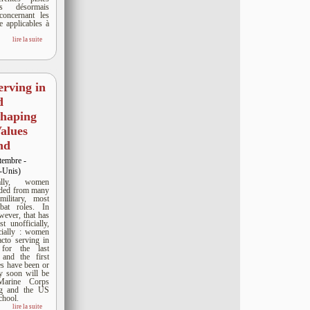
es désormais
 concernant les
re applicables à
lire la suite
rving in
d
Shaping
alues
nd
tembre -
-Unis)
onally, women
uded from many
ilitary, most
bat roles. In
wever, that has
st unofficially,
icially : women
cto serving in
for the last
and the first
es have been or
ty soon will be
Marine Corps
ing and the US
hool.
lire la suite