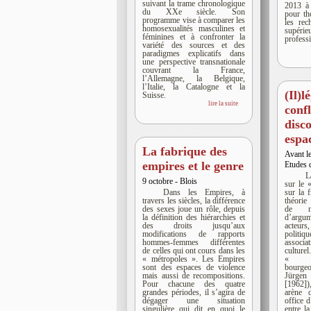
suivant la trame chronologique
2013 à
du XXe siècle. Son
pour th
programme vise à comparer les
les rec
homosexualités masculines et
supéri
féminines et à confronter la
profess
variété des sources et des
paradigmes explicatifs dans
une perspective transnationale
couvrant la France,
l’Allemagne, la Belgique,
l’Italie, la Catalogne et la
(Il)l
Suisse.
lire la suite
confl
disc
espa
La fabrique des
Avant le
empires et le genre
Etudes 
L
9 octobre - Blois
sur le 
Dans les Empires, à
sur la 
travers les siècles, la différence
théori
des sexes joue un rôle, depuis
de no
la définition des hiérarchies et
d’argum
des droits jusqu’aux
acteurs
modifications de rapports
politi
hommes-femmes différentes
associ
de celles qui ont cours dans les
culture
« métropoles ». Les Empires
« sp
sont des espaces de violence
bourgeo
mais aussi de recompositions.
Jürg
Pour chacune des quatre
[1962])
grandes périodes, il s’agira de
arène 
dégager une situation
office d
singulière qui dit en quoi le
entre la 