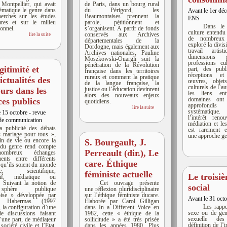
 Montpellier, qui avait
de Paris, dans un bourg rural
ématique le genre dans
du Périgord, les
Avant le 1er dé
herches sur les études
Beaumontaises prennent la
ENS
eures et sur le milieu
parole, pétitionnent et
Dans le
ionnel.
s’organisent. À partir de fonds
culture entendu
conservés aux Archives
lire la suite
de nombreux
départementales de la
exploré la divi
Dordogne, mais également aux
travail artis
Archives nationales, Pauline
dimensions 
Moszkowski-Ouargli suit la
professions cul
pénétration de la Révolution
égitimité et
part, des publi
française dans les territoires
réceptions e
ruraux et comment la pratique
ictualités des
œuvres, objet
de la langue française, la
culturels de l’a
ours dans les
justice ou l’éducation devinrent
les liens en
alors des nouveaux enjeux
domaines ont r
ces publics
quotidiens.
approfondis
lire la suite
systématique.
 15 octobre - revue
l’intérêt ren
de communication
médiation et les
a publicité des débats
est rarement e
« mariage pour tous »,
une approche gen
fin de vie ou encore la
S. Bourgault, J.
e du genre rend compte
Perreault (dir.), Le
mbreux échanges
ents entre différents
care. Éthique
, qu’ils soient du monde
que, scientifique,
féministe actuelle
Le troisi
atif, médiatique ou
l. Suivant la notion de
Cet ouvrage présente
social
hère publique
une réflexion pluridisciplinaire
ise » développée par
sur l’éthique féministe ducare.
Avant le 31 oct
en Habermas (1997
Élaborée par Carol Gilligan
Les rappo
, la configuration d’une
dans In a Different Voice en
sexe ou de genr
de discussions faisant
1982, cette « éthique de la
sexuelle de
’une part, de médiateur
sollicitude » a été très prisée
définition de l’i
société civile et l’État,
dans les années 1980. Plus