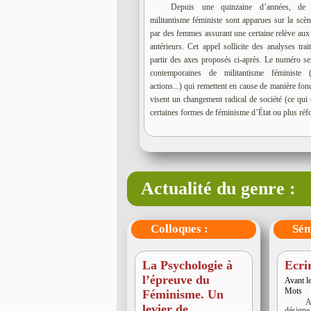
Depuis une quinzaine d’années, de
militantisme féministe sont apparues sur la scène
par des femmes assurant une certaine relève au
antérieurs. Cet appel sollicite des analyses tra
partir des axes proposés ci-après. Le numéro se
contemporaines de militantisme féministe (
actions...) qui remettent en cause de manière fond
visent un changement radical de société (ce qui
certaines formes de féminisme d’État ou plus ré
Actualité du genre :
Colloques :
Sémin
La Psychologie à
Ecri
l’épreuve du
Avant l
Mots
Féminisme. Un
A
levier de
désigne