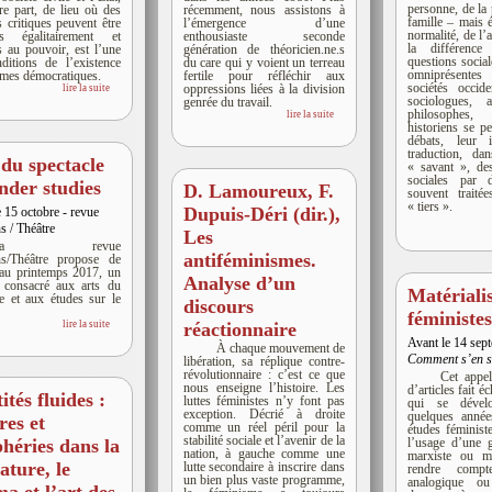
personne, de la 
re part, de lieu où des
récemment, nous assistons à
famille – mais 
 critiques peuvent être
l’émergence d’une
normalité, de l’
́s égalitairement et
enthousiaste seconde
la différenc
́s au pouvoir, est l’une
génération de théoricien.ne.s
questions social
ditions de l’existence
du care qui y voient un terreau
omniprésent
imes démocratiques.
fertile pour réfléchir aux
sociétés occide
oppressions liées à la division
lire la suite
sociologues, a
genrée du travail.
philosophes,
lire la suite
historiens se p
débats, leur i
traduction, da
 du spectacle
« savant », des
sociales par 
ender studies
D. Lamoureux, F.
souvent trait
« tiers ».
Dupuis-Déri (dir.),
 15 octobre - revue
s / Théâtre
Les
La revue
antiféminismes.
ns/Théâtre propose de
 au printemps 2017, un
Analyse d’un
 consacré aux arts du
Matériali
le et aux études sur le
discours
féministe
réactionnaire
lire la suite
Avant le 14 sep
À chaque mouvement de
Comment s’en s
libération, sa réplique contre-
révolutionnaire : c’est ce que
Cet appel
nous enseigne l’histoire. Les
d’articles fait é
ités fluides :
luttes féministes n’y font pas
qui se dévelo
exception. Décrié à droite
quelques année
res et
comme un réel péril pour la
études féministe
stabilité sociale et l’avenir de la
l’usage d’une g
phéries dans la
nation, à gauche comme une
marxiste ou m
rature, le
lutte secondaire à inscrire dans
rendre comp
un bien plus vaste programme,
analogique ou