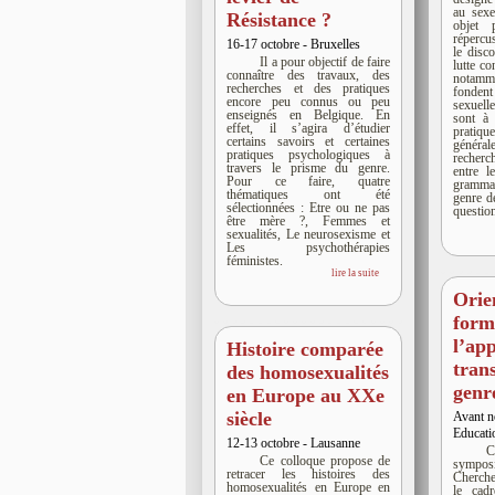
au sexe
Résistance ?
objet 
réperc
16-17 octobre - Bruxelles
le disc
Il a pour objectif de faire
lutte co
connaître des travaux, des
notam
recherches et des pratiques
fonden
encore peu connus ou peu
sexuell
enseignés en Belgique. En
sont à
effet, il s’agira d’étudier
pratiqu
certains savoirs et certaines
généra
pratiques psychologiques à
recher
travers le prisme du genre.
entre l
Pour ce faire, quatre
grammati
thématiques ont été
genre d
sélectionnées : Etre ou ne pas
questio
être mère ?, Femmes et
sexualités, Le neurosexisme et
Les psychothérapies
féministes.
lire la suite
Orie
form
l’ap
Histoire comparée
tran
des homosexualités
genr
en Europe au XXe
siècle
Avant n
Educatio
12-13 octobre - Lausanne
C
Ce colloque propose de
symp
retracer les histoires des
Cherche
homosexualités en Europe en
le cad