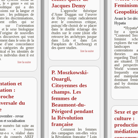
, le « genre » est un
Feminism
Jacques Demy
politique qui a des
ussions sur la langue et
L’approche théorique
Geopoliti
ours : les politiques de
d’Anne Duggan sur l’œuvre
ntre les discriminations,
de Demy rompt radicalement
Avant le 1er dé
ment celles qui se
avec le consensus critique,
Hypatia
t sur l’orientation
puisqu’elle choisit de se placer
*Hypatia
e et le sexe biologique
dans le double éclairage des
for a speci
 l’origine de nouvelles
études sur le conte (dont elle
“Contested Terr
es discursives qui vont
retrouve les archétypes jusque
feminist scho
lement dans le sens de la
dans Lola et dans Les
explores the var
che d’une concordance
Parapluies de Cherbourg) et
landscape
es catégories du genre
des queer studies.
contestations 
cal et les identités de
lire la suite
theories an
es individus dont il est
regarding Thir
n.
are situated. T
lire la suite
and perspecti
World wome
P. Moszkowski-
frequently era
and manipul
Ouargli,
dominant femin
ntation et
and by dominan
Citoyennes des
discourses.
ation :
champs. Les
proche
femmes de
sversale du
Beaumont-du-
e
Périgord pendant
Sexe et ge
ovembre - revue
la Révolution
culture :
n et socialisation
française
productio
e numéro fait suite au
osium « Jeunes
Comment les femmes
médiation
ur-e-s », réalisé dans
des campagnes ont-elles vécu
re du congrès AREF
la Révolution française ? Loin
consomma