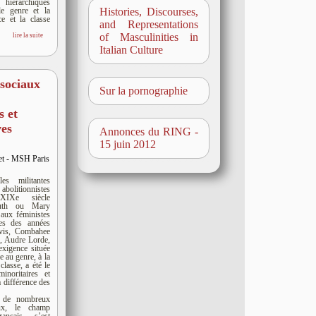
hiérarchiques
le genre et la
Histories, Discourses,
ce et la classe
and Representations
of Masculinities in
lire la suite
Italian Culture
sociaux
Sur la pornographie
s et
ves
Annonces du RING -
15 juin 2012
let - MSH Paris
es militantes
bolitionnistes
XIXe siècle
ruth ou Mary
 aux féministes
nes des années
vis, Combahee
e, Audre Lorde,
’exigence située
ce au genre, à la
 classe, a été le
inoritaires et
a différence des
s
ls de nombreux
aux, le champ