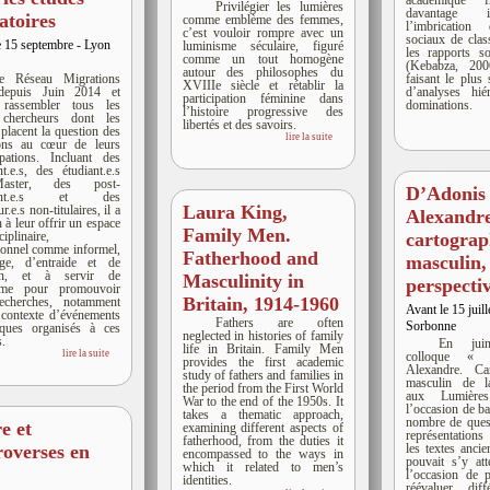
académique fr
Privilégier les lumières
davantage 
atoires
comme emblème des femmes,
l’imbrication
c’est vouloir rompre avec un
sociaux de clas
e 15 septembre - Lyon
luminisme séculaire, figuré
les rapports s
comme un tout homogène
(Kebabza, 200
autour des philosophes du
e Réseau Migrations
faisant le plus 
XVIIIe siècle et rétablir la
 depuis Juin 2014 et
d’analyses hié
participation féminine dans
 rassembler tous les
dominations.
l’histoire progressive des
 chercheurs dont les
libertés et des savoirs.
 placent la question des
lire la suite
ions au cœur de leurs
pations. Incluant des
nt.e.s, des étudiant.e.s
ster, des post-
D’Adonis
rant.e.s et des
Laura King,
r.e.s non-titulaires, il a
Alexandre
 à leur offrir un espace
Family Men.
ciplinaire,
cartograp
ionnel comme informel,
Fatherhood and
masculin, 
nge, d’entraide et de
ion, et à servir de
Masculinity in
perspecti
orme pour promouvoir
Britain, 1914-1960
recherches, notamment
Avant le 15 juill
 contexte d’événements
Fathers are often
Sorbonne
fiques organisés à ces
neglected in histories of family
s.
En jui
life in Britain. Family Men
lire la suite
colloque «
provides the first academic
Alexandre. Ca
study of fathers and families in
masculin de l
the period from the First World
aux Lumièr
War to the end of the 1950s. It
l’occasion de ba
takes a thematic approach,
nombre de quest
e et
examining different aspects of
représentations
fatherhood, from the duties it
les textes anc
roverses en
encompassed to the ways in
pouvait s’y att
which it related to men’s
l’occasion de p
identities.
réévaluer diff