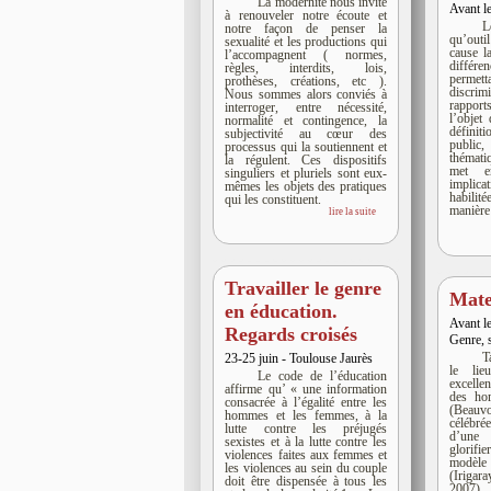
La modernité nous invite
Avant l
à renouveler notre écoute et
L
notre façon de penser la
qu’outi
sexualité et les productions qui
cause l
l’accompagnent ( normes,
diffé
règles, interdits, lois,
permet
prothèses, créations, etc ).
discri
Nous sommes alors conviés à
rapport
interroger, entre nécessité,
l’objet
normalité et contingence, la
défini
subjectivité au cœur des
public
processus qui la soutiennent et
thémat
la régulent. Ces dispositifs
met e
singuliers et pluriels sont eux-
implica
mêmes les objets des pratiques
habili
qui les constituent.
manière 
lire la suite
Travailler le genre
Mate
en éducation.
Avant l
Regards croisés
Genre, s
T
23-25 juin - Toulouse Jaurès
le lie
Le code de l’éducation
excell
affirme qu’ « une information
des ho
consacrée à l’égalité entre les
(Beauv
hommes et les femmes, à la
célébr
lutte contre les préjugés
d’une 
sexistes et à la lutte contre les
glorif
violences faites aux femmes et
modèle
les violences au sein du couple
(Iriga
doit être dispensée à tous les
2007), 