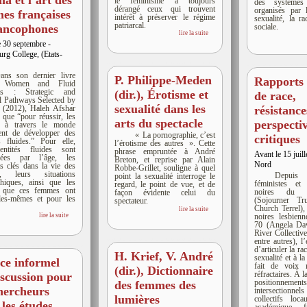
a et l’art des
le féminisme a toujours
des systèmes 
dérangé ceux qui trouvent
organisés par 
es françaises
intérêt à préserver le régime
sexualité, la ra
patriarcal.
sociale.
rancophones
lire la suite
e 30 septembre -
urg College, (Etats-
ans son dernier livre
P. Philippe-Meden
Rapports 
lé Women and Fluid
ties : Strategic and
(dir.), Érotisme et
de race,
al Pathways Selected by
sexualité dans les
(2012), Haleh Afshar
résistance
t que “pour réussir, les
arts du spectacle
perspecti
 à travers le monde
ent de développer des
« La pornographie, c’est
critiques
és fluides.” Pour elle,
l’érotisme des autres ». Cette
entités fluides sont
phrase empruntée à André
Avant le 15 juil
ncées par l’âge, les
Breton, et reprise par Alain
Nord
 clés dans la vie des
Robbe-Grillet, souligne à quel
, leurs situations
Depuis l
point la sexualité interroge le
hiques, ainsi que les
féministes et a
regard, le point de vue, et de
es que ces femmes ont
noires du 
façon évidente celui du
les-mêmes et pour les
(Sojourner T
spectateur.
Church Terrel),
lire la suite
lire la suite
noires lesbien
70 (Angela Da
River Collectiv
entre autres), l
d’articuler la ra
H. Krief, V. André
sexualité et à la
ce informel
fait de voix m
(dir.), Dictionnaire
réfractaires. À l
iscussion pour
positionnement
des femmes des
chercheurs
intersectionne
lumières
collectifs loc
 les études