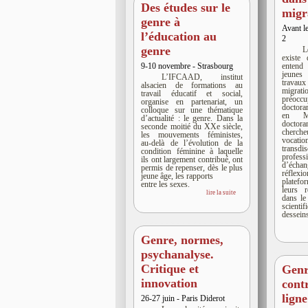
Des études sur le
migr
genre à
Avant l
l’éducation au
2
genre
L
existe
entend
9-10 novembre - Strasbourg
jeunes
L’IFCAAD, institut
travaux
alsacien de formations au
migrat
travail éducatif et social,
préoccu
organise en partenariat, un
doctora
colloque sur une thématique
en Ma
d’actualité : le genre. Dans la
docto
seconde moitié du XXe siècle,
chercheu
les mouvements féministes,
vocation
au-delà de l’évolution de la
transdis
condition féminine à laquelle
profess
ils ont largement contribué, ont
d’écha
permis de repenser, dès le plus
réflex
jeune âge, les rapports
platef
entre les sexes.
leurs 
lire la suite
dans le
scienti
dessein
Genre, normes,
psychanalyse.
Critique et
Genr
innovation
cont
ligne
26-27 juin - Paris Diderot