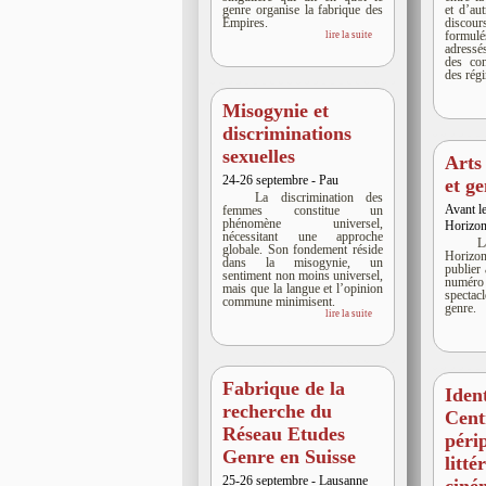
genre organise la fabrique des
et d’aut
Empires.
discours
formule
lire la suite
adresse
des con
des rég
Misogynie et
discriminations
sexuelles
Arts
24-26 septembre - Pau
et g
La discrimination des
Avant le
femmes constitue un
phénomène universel,
Horizon
nécessitant une approche
globale. Son fondement réside
Horizo
dans la misogynie, un
publier
sentiment non moins universel,
numéro
mais que la langue et l’opinion
spectac
commune minimisent.
genre.
lire la suite
Fabrique de la
Ident
recherche du
Cent
Réseau Etudes
péri
Genre en Suisse
litté
25-26 septembre - Lausanne