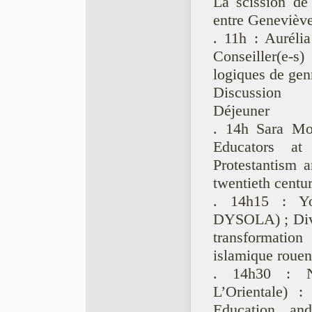
La scission de
entre Genevièv
. 11h : Auréli
Conseiller(e-s)
logiques de gen
Discussion
Déjeuner
. 14h Sara Mo
Educators at 
Protestantism a
twentieth centur
. 14h15 : Yo
DYSOLA) ; Divi
transformatio
islamique rouen
. 14h30 : Na
L’Orientale) :
Education and