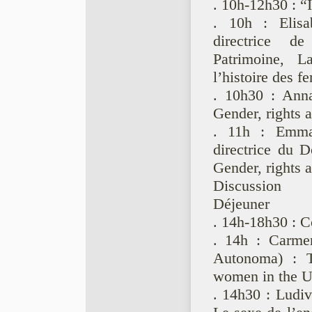
. 10h-12h30 : “I
. 10h : Elisa
directrice d
Patrimoine, 
l’histoire des f
. 10h30 : Anna
Gender, rights 
. 11h : Emma 
directrice du D
Gender, rights 
Discussion
Déjeuner
. 14h-18h30 : C
. 14h : Carme
Autonoma) : T
women in the U
. 14h30 : Ludi