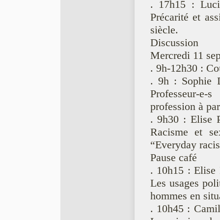
. 17h15 : Luc
Précarité et as
siècle.
Discussion
Mercredi 11 se
. 9h-12h30 : Cou
. 9h : Sophie
Professeur-e-s
profession à par
. 9h30 : Elise
Racisme et sex
“Everyday raci
Pause café
. 10h15 : Elis
Les usages poli
hommes en situa
. 10h45 : Cami