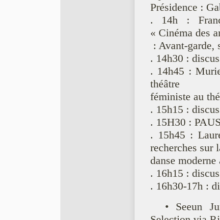
Présidence : Ga
. 14h : Fran
« Cinéma des a
: Avant-garde, 
. 14h30 : discu
. 14h45 : Muri
théâtre
féministe au th
. 15h15 : discu
. 15H30 : PAU
. 15h45 : Laur
recherches sur l
danse moderne a
. 16h15 : discu
. 16h30-17h : d
• Seeun J
Selection via Ri