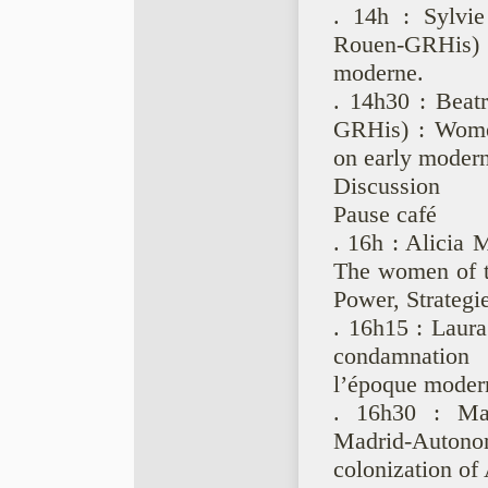
. 14h : Sylvie
Rouen-GRHis) 
moderne.
. 14h30 : Beat
GRHis) : Women
on early modern
Discussion
Pause café
. 16h : Alicia
The women of th
Power, Strategi
. 16h15 : Laur
condamnation 
l’époque moder
. 16h30 : Mar
Madrid-Auto
colonization of