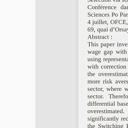
Conférence d
Sciences Po Par
4 juillet, OFCE,
69, quai d’Orsa
Abstract :
This paper inv
wage gap with t
using represent
with correction 
the overestima
more risk aver
sector, where w
sector. There
differential ba
overestimated
significantly r
the Switching 