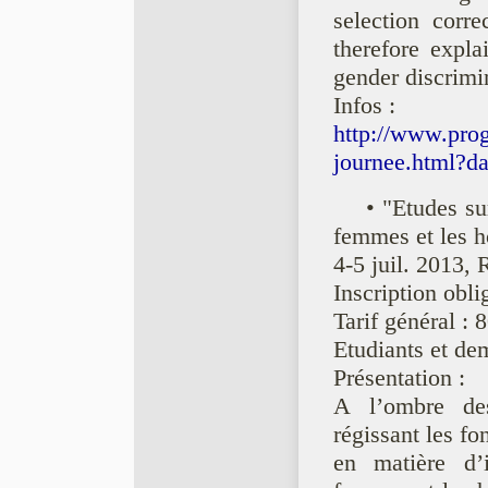
selection corre
therefore expla
gender discrimi
Infos :
http://www.pro
journee.html?d
• "Etudes su
femmes et les h
4-5 juil. 2013,
Inscription obli
Tarif général : 
Etudiants et dem
Présentation :
A l’ombre des
régissant les fo
en matière d’i