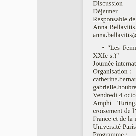
Discussion
Déjeuner
Responsable de 
Anna Bellaviti
anna.bellavitis
• "Les Femm
XXIe s.)"
Journée interna
Organisation :
catherine.berna
gabrielle.houbr
Vendredi 4 oct
Amphi Turing
croisement de l
France et de la
Université Paris
Programme :