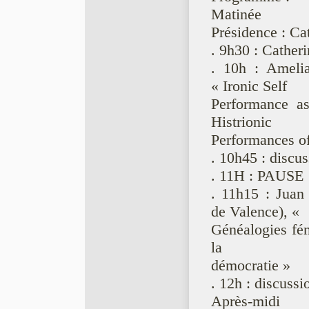
Matinée
Présidence : C
. 9h30 : Cathe
. 10h : Ameli
« Ironic Self
Performance as
Histrionic
Performances o
. 10h45 : discu
. 11H : PAUSE
. 11h15 : Juan
de Valence), «
Généalogies fém
la
démocratie »
. 12h : discussi
Après-midi