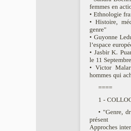
femmes en actio
• Ethnologie fr
• Histoire, méd
genre"
• Guyonne Leduc
l’espace europé
• Jasbir K. Pua
le 11 Septembr
• Victor Malar
hommes qui ach
====
1 - COLLO
• "Genre, dr
présent
Approches inter