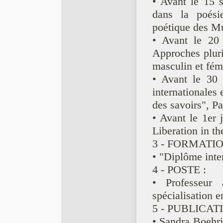
• Avant le 15 s
dans la poési
poétique des M
• Avant le 20 o
Approches pluri
masculin et fé
• Avant le 30 
internationales 
des savoirs", Pa
• Avant le 1er
Liberation in t
3 - FORMATIO
• "Diplôme inte
4 - POSTE :
• Professeur a
spécialisation 
5 - PUBLICAT
• Sandra Boehri