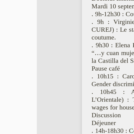
Mardi 10 septe
. 9h-12h30 : Co
. 9h : Virgini
CUREJ) : Le sta
coutume.
. 9h30 : Elena
“…y cuan mujer
la Castilla del 
Pause café
. 10h15 : Car
Gender discrim
. 10h45 : Al
L’Orientale) :
wages for house
Discussion
Déjeuner
. 14h-18h30 : 