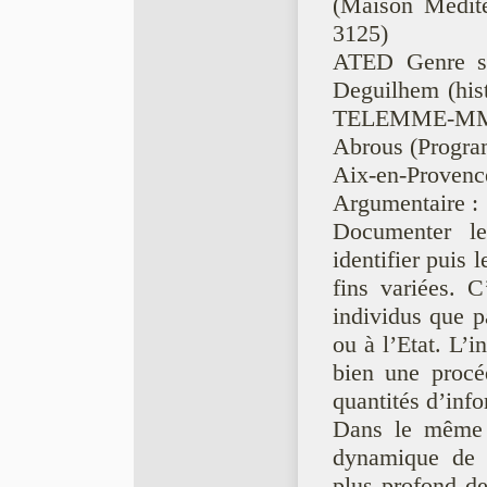
(Maison Médit
3125)
ATED Genre sou
Deguilhem (his
TELEMME-MMSH)
Abrous (Progr
Aix-en-Provenc
Argumentaire :
Documenter le
identifier puis l
fins variées. 
individus que pa
ou à l’Etat. L’
bien une proce
quantités d’inf
Dans le même 
dynamique de q
plus profond de