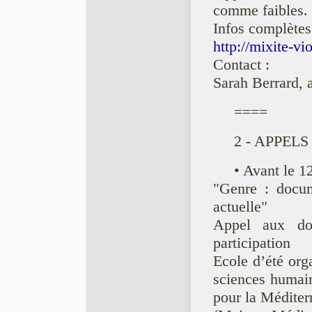
comme faibles.
Infos complètes
http://mixite-vi
Contact :
Sarah Berrard,
====
2 - APPEL
• Avant le 12
"Genre : docume
actuelle"
Appel aux doc
participation
Ecole d’été or
sciences humaine
pour la Médite