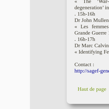
« The ’War-
degeneration’ in
. 15h-16h
Dr John Mullen 
« Les femmes 
Grande Guerre 
. 16h-17h
Dr Marc Calvini
« Identifying F
Contact :
http://sagef-gen
Haut de page