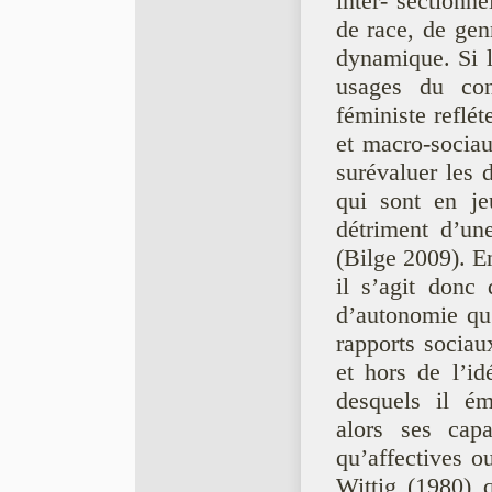
inter- sectionne
de race, de gen
dynamique. Si l
usages du conce
féministe refle
et macro-sociau
surévaluer les 
qui sont en je
détriment d’un
(Bilge 2009). En
il s’agit donc 
d’autonomie qu’e
rapports sociaux
et hors de l’id
desquels il é
alors ses capac
qu’affectives o
Wittig (1980) q