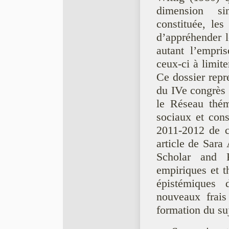
dimension sin
constituée, le
d’appréhender l
autant l’empris
ceux-ci à limit
Ce dossier repr
du IVe congrès 
le Réseau thé
sociaux et const
2011-2012 de ce
article de Sara
Scholar and 
empiriques et th
épistémiques
nouveaux frais
formation du suj