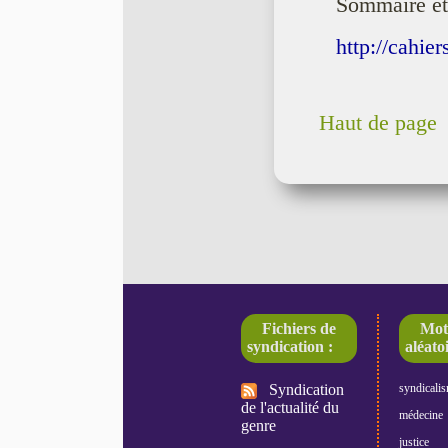
Sommaire et 
http://cahi
Haut de page
Fichiers de
Mot
syndication :
aléatoi
Syndication
syndicali
de l'actualité du
médecine
genre
justice