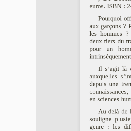
euros. ISBN : 
Pourquoi off
aux garçons ? 
les hommes ? C
deux tiers du t
pour un homm
intrinsèquement
Il s’agit l
auxquelles s’in
depuis une tre
connaissances, 
en sciences hum
Au-delà de 
souligne plusie
genre : les di