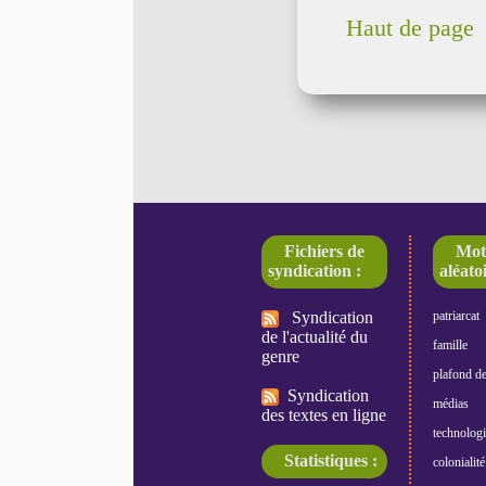
Haut de page
Fichiers de
Mot
syndication :
aléatoi
Syndication
patriarcat
de l'actualité du
famille
genre
plafond de
Syndication
médias
des textes en ligne
technologi
Statistiques :
colonialité