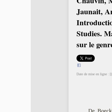
Chauvin, 
Jaunait, A
Introducti
Studies. M
sur le genr
Date de mise en ligne :
[
, De Boeck 