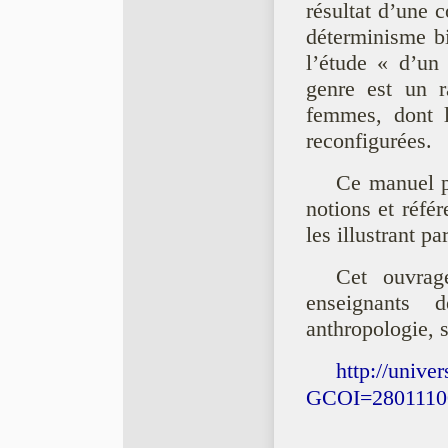
résultat d’une c
déterminisme bi
l’étude « d’un 
genre est un 
femmes, dont l
reconfigurées.
Ce manuel p
notions et référ
les illustrant 
Cet ouvrage
enseignants 
anthropologie, s
http://unive
GCOI=28011100