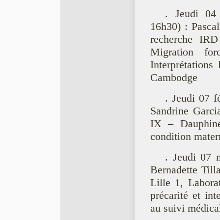
. Jeudi 04
16h30) : Pascal
recherche IR
Migration for
Interprétations
Cambodge
. Jeudi 07 f
Sandrine Garcia
IX – Dauphine
condition matern
. Jeudi 07 
Bernadette Till
Lille 1, Labo
précarité et in
au suivi médical