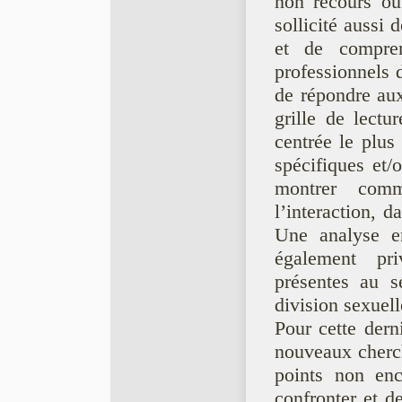
non recours ou
sollicité aussi
et de compr
professionnels d
de répondre aux
grille de lectu
centrée le plus
spécifiques et/
montrer comm
l’interaction, 
Une analyse e
également pr
présentes au s
division sexuell
Pour cette dern
nouveaux cherch
points non enc
confronter et d