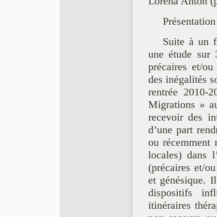
Lorena Anton (
Présentation
Suite à un 
une étude sur 
précaires et/o
des inégalités s
rentrée 2010-2
Migrations » a
recevoir des in
d’une part rend
ou récemment mi
locales) dans 
(précaires et/o
et génésique. I
dispositifs in
itinéraires thé