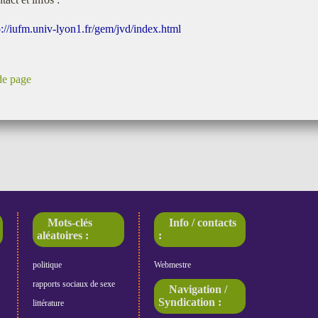
p://iufm.univ-lyon1.fr/gem/jvd/index.html
de page
Mots-clés
Info / contacts
aléatoires :
:
politique
Webmestre
rapports sociaux de sexe
Navigation /
Syndication :
littérature