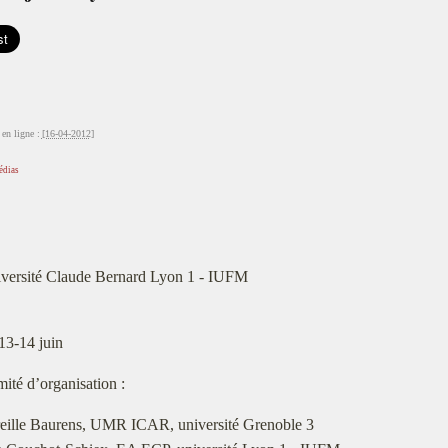
en ligne :
[16-04-2012]
édias
versité Claude Bernard Lyon 1 - IUFM
13-14 juin
ité d’organisation :
eille Baurens, UMR ICAR, université Grenoble 3