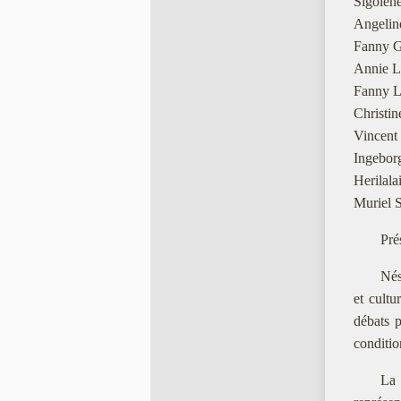
Sigolèn
Angelin
Fanny G
Annie L
Fanny L
Christi
Vincent
Ingebor
Herilal
Muriel 
Pré
Nés
et cultu
débats p
conditio
La 