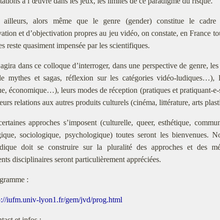
tations à l’œuvre dans les jeux, les limites de ce paradigme du risque.
 ailleurs, alors même que le genre (gender) constitue le cadr
vation et d’objectivation propres au jeu vidéo, on constate, en France t
es reste quasiment impensée par les scientifiques.
s’agira dans ce colloque d’interroger, dans une perspective de genre, l
de mythes et sagas, réflexion sur les catégories vidéo-ludiques…),
ue, économique…), leurs modes de réception (pratiques et pratiquant-e-s
eurs relations aux autres produits culturels (cinéma, littérature, arts pla
certaines approches s’imposent (culturelle, queer, esthétique, communi
gique, sociologique, psychologique) toutes seront les bienvenues. 
udique doit se construire sur la pluralité des approches et des mé
nts disciplinaires seront particulièrement appréciées.
gramme :
p://iufm.univ-lyon1.fr/gem/jvd/prog.html
tact et infos :