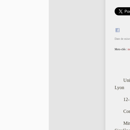
Date de mise 
Mots-clés :
m
Uni
Lyon
12-
Com
Mir