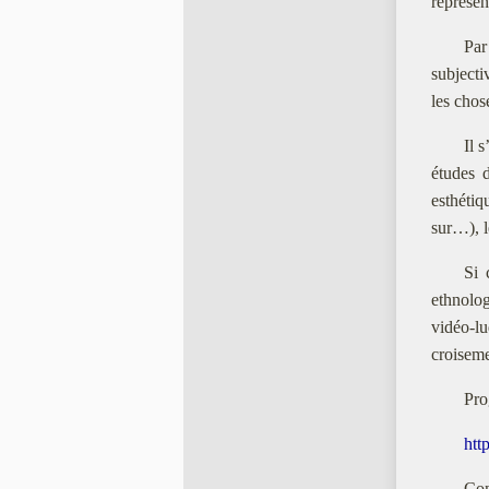
représen
Par
subjecti
les chos
Il 
études 
esthétiq
sur…), l
Si 
ethnolo
vidéo-l
croiseme
Pro
htt
Con