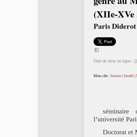
genre au 
(XIIe-XVe s
Paris Diderot
Date de mise en ligne :
[
Mots-clés :
histoire
|
famille
|
séminaire 
l’université Par
Doctorat et 