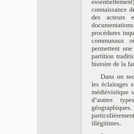
essentiellem
connaissance de
des acteurs 
documentations
procédures inqu
communaux ou 
permettent une
partition tradi
histoire de la f
Dans un sec
les éclairages 
médiévistique s
d’autres typ
géographiqu
particulièremen
illégitimes.