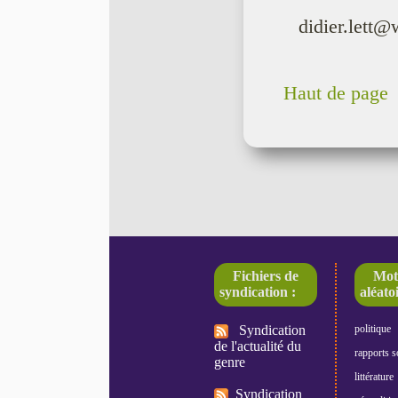
didier.lett@
Haut de page
Fichiers de
Mot
syndication :
aléatoi
Syndication
politique
de l'actualité du
rapports s
genre
littérature
Syndication