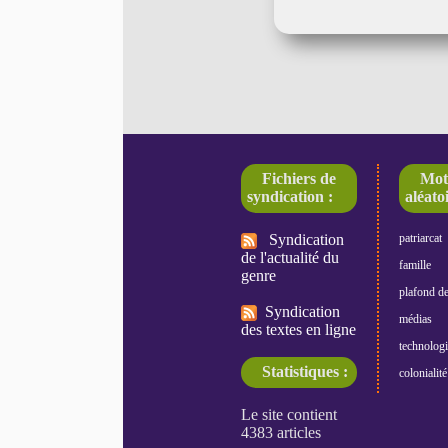
Fichiers de
Mot
syndication :
aléatoi
Syndication
patriarcat
de l'actualité du
famille
genre
plafond de
Syndication
médias
des textes en ligne
technologi
Statistiques :
colonialité