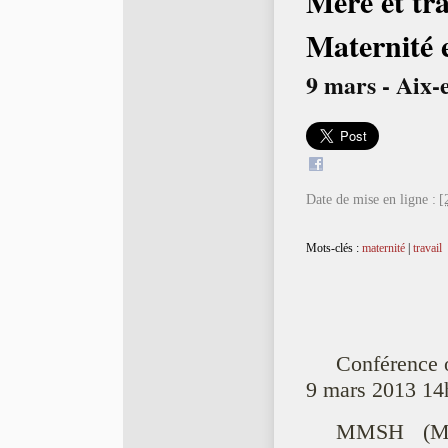
Mère et tra
Maternité 
9 mars - Aix-
Date de mise en ligne :
[
Mots-clés :
maternité
|
travail
Conférence 
9 mars 2013 14
MMSH (Mai