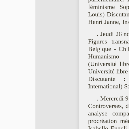
féminisme Soph
Louis) Discutan
Henri Janne, Ins
. Jeudi 26 n
Figures transn
Belgique - Chi
Humanismo Cr
(Université li
Université libr
Discutante :
International) S
. Mercredi 9
Controverses, de
analyse compa
procréation me
Isabelle Engeli