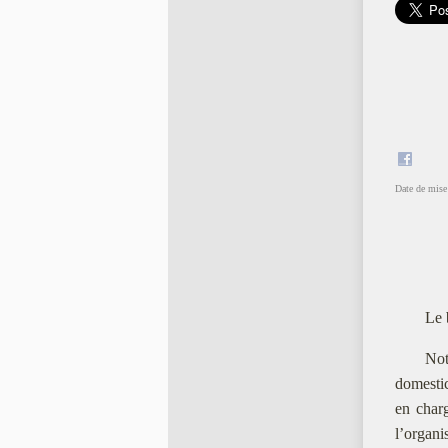
Date de mise 
Le 
Not
domestic
en charg
l’organi