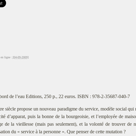
en ligne :
[04-09-2009]
bord de l’eau Editions, 250 p., 22 euros. ISBN : 978-2-35687-040-7
re siècle propose un nouveau paradigme du service, modèle social qui mêl
ité d’apparat, puis la bonne de la bourgeoisie, et l’employée de maiso
e de la vieillesse (mais pas seulement), et la volonté de trouver de
sation du « service à la personne ». Que penser de cette mutation ?