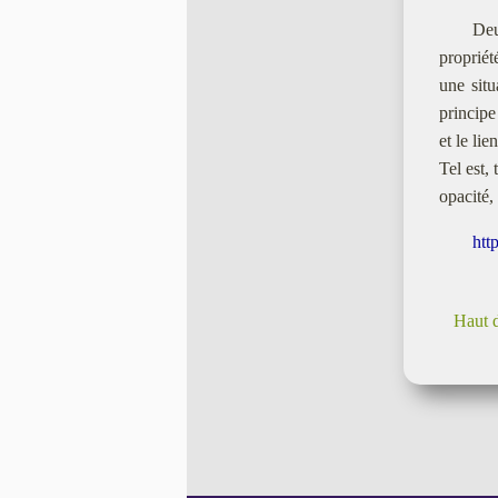
Deu
propriét
une situ
principe
et le li
Tel est,
opacité,
htt
Haut 