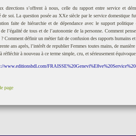
x directions s’offrent à nous, celle du rapport entre service et démo
é de soi. La question posée au XXe siècle par le service domestique fut
ation faite de hiérarchie et de dépendance avec le support politique
 de l’égalité de tous et de l’autonomie de la personne. Comment penser 
en ? Comment définir un métier fait de confusion des rapports humains et 
 trente ans après, l’intérêt de republier Femmes toutes mains, de manière
 à réfléchir à nouveau à ce terme simple, cru, et sérieusement équivoque
p://www.editionsbdl.com/FRAISSE%20Genevi%E8ve%20Service%20o
de page