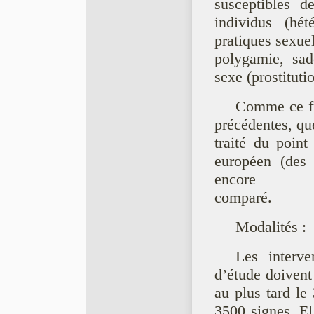
susceptibles de
individus (hét
pratiques sexue
polygamie, sa
sexe (prostituti
Comme ce fu
précédentes, que
traité du point
européen (des
encore
comparé.
Modalités :
Les interve
d’étude doivent
au plus tard le
3500 signes. E