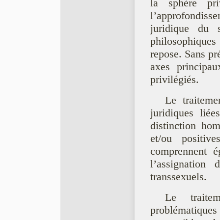
la sphère pr
l’approfondiss
juridique du 
philosophiques
repose. Sans pré
axes principau
privilégiés.
Le traiteme
juridiques lié
distinction ho
et/ou positiv
comprennent ég
l’assignation
transsexuels.
Le traite
problématique