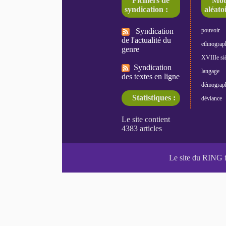
Fichiers de
Mot
syndication :
aléatoi
Syndication
pouvoir
de l'actualité du
ethnograp
genre
XVIIIe siè
Syndication
langage
des textes en ligne
démograp
Statistiques :
déviance
Le site du RING 