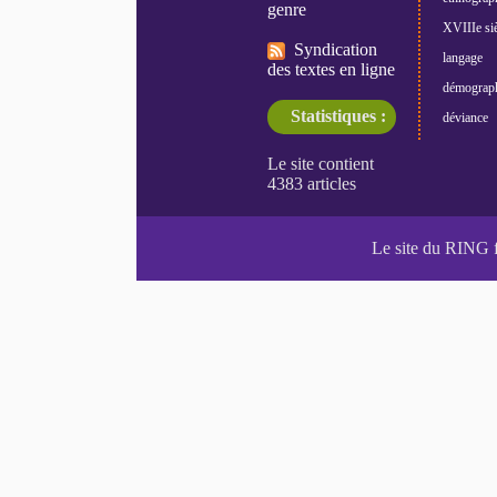
genre
XVIIIe siè
Syndication
langage
des textes en ligne
démograp
Statistiques :
déviance
Le site du RING 