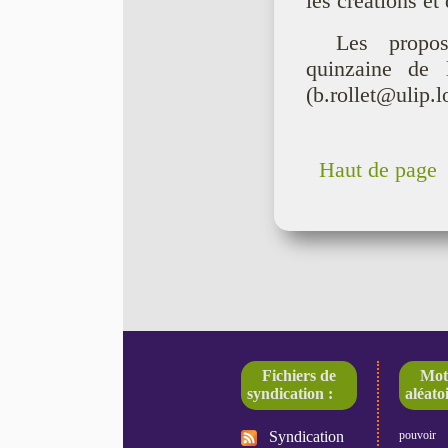
les créations et
Les propo
quinzaine de 
(b.rollet@ulip.l
Haut de page
Fichiers de
Mot
syndication :
aléatoi
Syndication
pouvoir