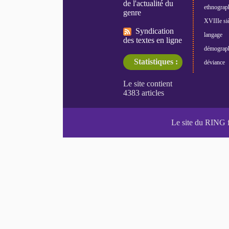
de l'actualité du
ethnograp
genre
XVIIIe siè
Syndication
langage
des textes en ligne
démograp
Statistiques :
déviance
Le site du RING 