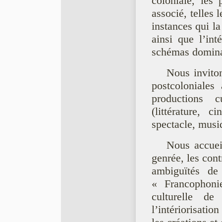
coloniale, les 
associé, telles 
instances qui la
ainsi que l’int
schémas domina
Nous invito
postcoloniales
productions cu
(littérature, c
spectacle, musiq
Nous accuei
genrée, les cont
ambiguïtés de 
« Francophoni
culturelle d
l’intériorisati