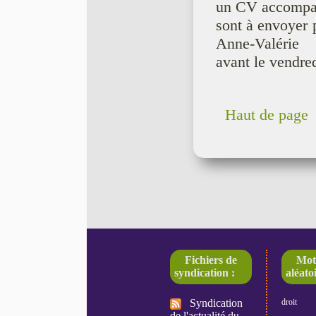
un CV accompagn
sont à envoyer p
Anne-Valérie D
avant le vendre
Haut de page
Fichiers de
Mot
syndication :
aléatoi
Syndication
droit
de l'actualité du