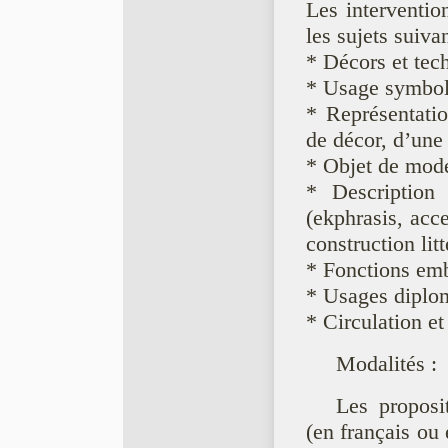
Les interventio
les sujets suivan
* Décors et tec
* Usage symboli
* Représentatio
de décor, d’une
* Objet de mode
* Description 
(ekphrasis, acc
construction litt
* Fonctions em
* Usages diplo
* Circulation et
Modalités :
Les proposi
(en français ou 