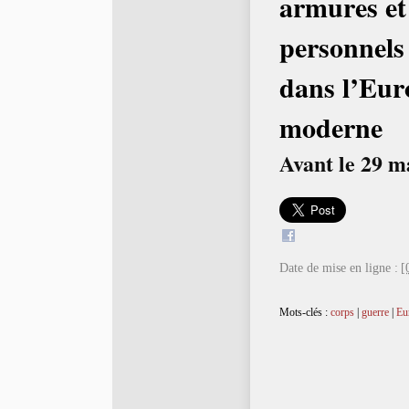
armures et
personnels
dans l’Eur
moderne
Avant le 29 ma
Date de mise en ligne :
[
Mots-clés :
corps
|
guerre
|
Eu