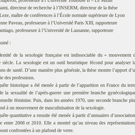
haperon, professeure à l’Université Toulouse II – Le Mirail
ami, directeur de recherche à l’INSERM, directeur de la thèse
eze, maître de conférences à l’École normale supérieure de Lyon
ne Paveau, professeure à l’Université Paris XIII, rapporteure
ntiago, professeure à l’Université de Lausanne, rapporteure
sumé :
dentité de la sexologie française est indissociable du « mouvement
iècle. La sexologie est un outil heuristique fécond pour analyser la
ons de santé. D’une manière plus générale, la thèse montre l’apport d’u
ie des professions.
ête historique a été menée à partir de l’apparition en France du te
e la sexualité de l’après-guerre une première branche gynécologique 
onnelle féminine. Puis, dans les années 1970, une seconde branche pluri
nd à un mouvement de masculinisation de la sexologie.
ête quantitative a ensuite été menée à partir d’annuaires d’associations
e entre 2008 et 2010. Elle a montré qu’au niveau des représentations
ont confrontées à un plafond de verre.