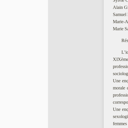
Sylvie C
Alain Gi
Samuel L
Marie-An
Marie Sa
Ré
L’i
XIXème s
professi
sociolog
Une enqu
morale d
professi
correspo
Une enqu
sexologi
femmes s