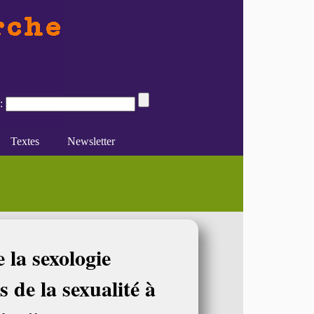
:
Textes
Newsletter
onference
Centre en Etudes Genre LIEGE
e du féminisme
Divers
En ligne
la sexologie
 de la sexualité à