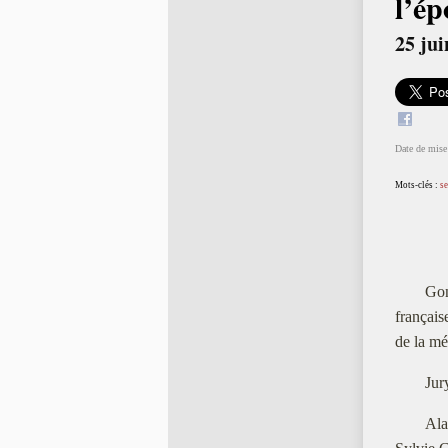
l’ép
25 jui
Date de mise 
Mots-clés :
se
Gon
français
de la mé
Jur
Ala