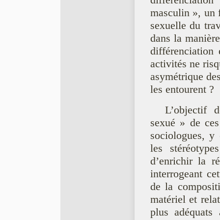
différenciatio
masculin », un 
sexuelle du trav
dans la manière
différenciatio
activités ne ris
asymétrique des
les entourent ?
L’objectif 
sexué » de ces 
sociologues, y 
les stéréotype
d’enrichir la r
interrogeant ce
de la composit
matériel et rela
plus adéquats 