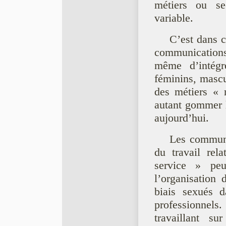
métiers ou se
variable.
C’est dans c
communication
même d’intégre
féminins, mascul
des métiers « r
autant gommer l
aujourd’hui.
Les communi
du travail rel
service » peu
l’organisation 
biais sexués d
professionnel
travaillant s