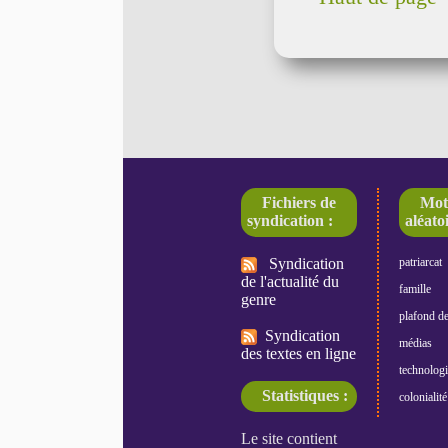
Fichiers de
Mot
syndication :
aléatoi
Syndication
patriarcat
de l'actualité du
famille
genre
plafond de
Syndication
médias
des textes en ligne
technologi
Statistiques :
colonialité