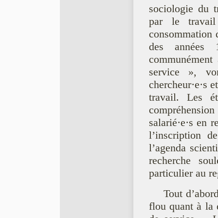
sociologie du t
par le travai
consommation de
des années 1
communément am
service », von
chercheur·e·s et
travail. Les 
compréhension d
salarié·e·s en r
l’inscription d
l’agenda scien
recherche sou
particulier au r
Tout d’abord
flou quant à la