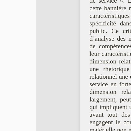
de service ». L
cette bannière r
caractéristiqu
spécificité dan
public. Ce cri
d’analyse des m
de compétences 
leur caractérist
dimension relat
une rhétoriqu
relationnel une 
service en fort
dimension rela
largement, peut
qui impliquent 
avant tout des
engagent le co
matérielle non 