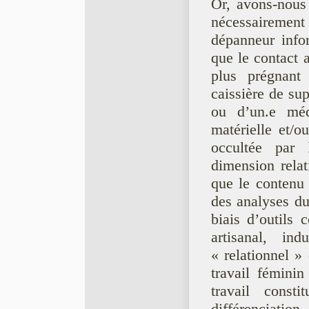
Or, avons-nous 
nécessairement 
dépanneur info
que le contact a
plus prégnant
caissière de su
ou d’un.e méd
matérielle et/o
occultée par 
dimension relat
que le contenu 
des analyses du
biais d’outils 
artisanal, in
« relationnel »
travail féminin
travail const