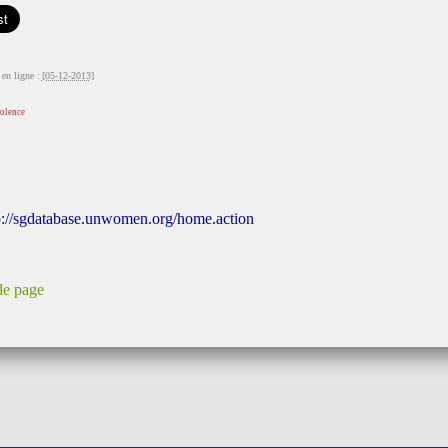
en ligne :
[05-12-2013]
iolence
p://sgdatabase.unwomen.org/home.action
de page