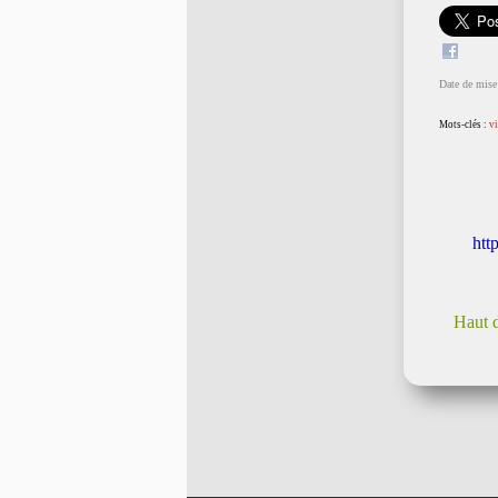
Date de mise 
Mots-clés :
v
htt
Haut 