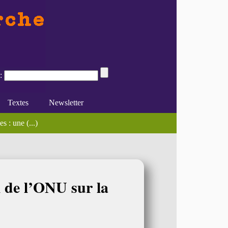
:
Textes
Newsletter
)
 : une (...)
e du féminisme
Divers
En ligne
l de l’ONU sur la