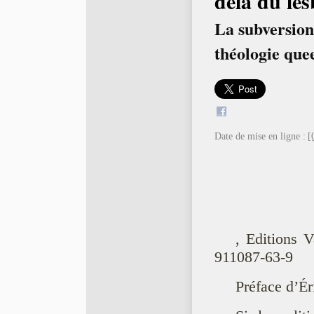
delà du les
La subversion 
théologie que
Date de mise en ligne :
[
, Editions 
911087-63-9
Préface d’Ér