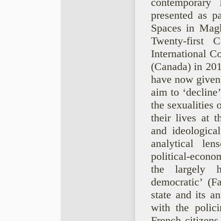
contemporary 
presented as pa
Spaces in Magh
Twenty-first 
International C
(Canada) in 201
have now given r
aim to ‘decline’
the sexualitie
their lives at t
and ideological
analytical len
political-econo
the largely h
democratic’ (F
state and its a
with the polici
French citizens