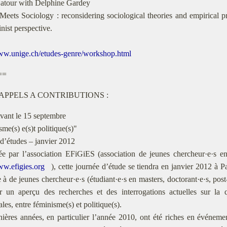
atour with Delphine Gardey
eets Sociology : reconsidering sociological theories and empirical 
nist perspective.
www.unige.ch/etudes-genre/workshop.html
==
- APPELS A CONTRIBUTIONS :
ant le 15 septembre
sme(s) e(s)t politique(s)"
 d’études – janvier 2012
́e par l’association EFiGiES (association de jeunes chercheur·e·s en é
ww.efigies.org
), cette journée d’étude se tiendra en janvier 2012 à
e à de jeunes chercheur·e·s (étudiant·e·s en masters, doctorant·e·s, post
r un aperçu des recherches et des interrogations actuelles sur la qu
les, entre féminisme(s) et politique(s).
ières années, en particulier l’année 2010, ont été riches en événe