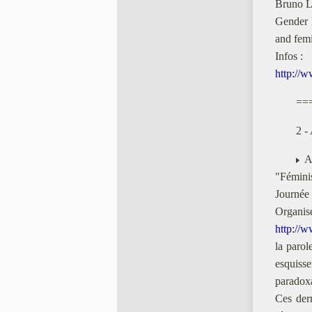
Bruno L
Gender M
and femi
Infos :
http://
==
2 
Av
"Fémini
Journée
Organise
http://w
la parol
esquisse
paradoxa
Ces dern