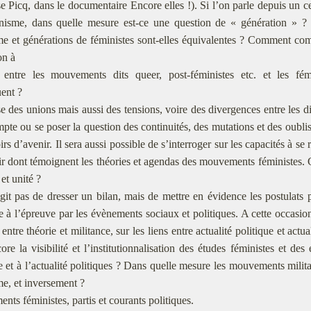
se Picq, dans le documentaire Encore elles !). Si l’on parle depuis un ce
inisme, dans quelle mesure est-ce une question de « génération » 
me et générations de féministes sont-elles équivalentes ? Comment c
n à
 entre les mouvements dits queer, post-féministes etc. et les fé
ent ?
e des unions mais aussi des tensions, voire des divergences entre les di
mpte ou se poser la question des continuités, des mutations et des oubli
irs d’avenir. Il sera aussi possible de s’interroger sur les capacités à s
lir dont témoignent les théories et agendas des mouvements féministes
 et unité ?
agit pas de dresser un bilan, mais de mettre en évidence les postulats po
e à l’épreuve par les évènements sociaux et politiques. A cette occasion
entre théorie et militance, sur les liens entre actualité politique et actu
ore la visibilité et l’institutionnalisation des études féministes et de
e et à l’actualité politiques ? Dans quelle mesure les mouvements militan
me, et inversement ?
ts féministes, partis et courants politiques.