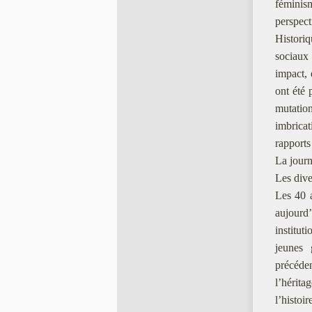
féminis
perspecti
Histori
sociaux 
impact, 
ont été
mutatio
imbricat
rapports 
La journe
Les dive
Les 40 a
aujourd’
instituti
jeunes g
précéd
l’hérit
l’histoi