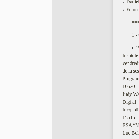
Daniell
Franço
==
1 
"W
Institut
vendredi
de la se
Program
10h30 –
Judy W
Digital
Inequalit
15h15 –
ESA “Mee
Luc Bolt