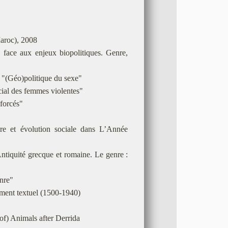
Maroc), 2008
 face aux enjeux biopolitiques. Genre,
, "(Géo)politique du sexe"
cial des femmes violentes"
forcés"
re et évolution sociale dans L’Année
tiquité grecque et romaine. Le genre :
enre"
ement textuel (1500-1940)
f) Animals after Derrida