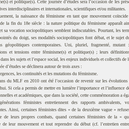
me(s) et politique(s). Cette journée d’études sera l’occasion de les pré
ves interdisciplinaires et internationales, scientifiques et/ou militantes.
quement, la naissance du féminisme en tant que mouvement coïncide 
de la fin du 18e siècle : la nature politique du féminisme apparaît a
et sa vocation sociopolitiques semblent indiscutables. Pourtant, les te
 pointés du doigt, ses modalités sociopolitiques font débat, et le sujet d
ns géopolitiques contemporaines. Uni, pluriel, fragmenté, mutant 
ions et tensions entre féminisme(s) et politique(s) ; leurs définition
dans les sujets et l’espace social, les enjeux individuels et collectifs de 
́e d’études se déclinera autour de trois axes :
rgences, les continuités et les mutations du féminisme.
ns du MLF en 2010 ont été l’occasion de revenir sur les évolutions e
hui. Si cela a permis de mettre en lumière l’importance et l’influence 
onnelles et académiques, que dans la société, cette commémoration a éga
énérations féministes entretiennent des rapports ambivalents, vo
entes. Ainsi, certaines féministes dites « de la deuxième vague » ref
age de leurs propres combats, quand certaines féministes de la « qua
re de leur mouvement et tout reprendre du début (cf. l’entretien en