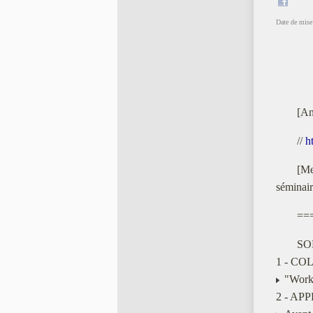
Date de mise 
[An
//
h
[Me
séminair
==
SO
1 - CO
"Works
2 - AP