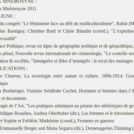
IX MNÉMOSYNE :
x Mnémosyne 2011
LIGNE :
du congrès "Le féminisme face au défi du multiculturalisme", Rabat (
ne Bantigny, Christine Bard et Claire Blandin (coord.), "L’expertise
sexualité"
e Politique, revue en ligne de géographie politique et de géopolitique
pénal, Nouvelle revue internationale de criminologie, "Le contrôle so
ion & sociétés, "Immigrées et filles d’immigrés : le recul des mariages 
BLICATIONS :
 Charron, La sociologie entre nature et culture. 1896-1914. Gen
gique
 Boehringer, Violaine Sebillotte Cuchet, Hommes et femmes dans l’An
 et documents
gie de l’Art, "Les pratiques artistiques au prisme des stéréotypes de g
ilippe Beaulieu, Andrea Oberhuber (dir.), Les femmes et le travestiss
t Sophie et Frédéric Madeleine (coord.), Femmes en guerres
mmanuelle Berger and Marta Segarra (dir.), Demenageries.Thinking (o