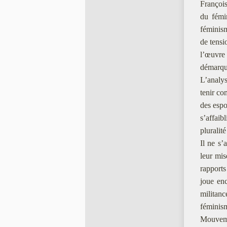
Françoi
du fém
féminis
de tensio
l’œuvre
démarqu
L’analys
tenir co
des espo
s’affaib
pluralité
Il ne s’
leur mis
rapports 
joue enc
militanc
féminis
Mouvemen