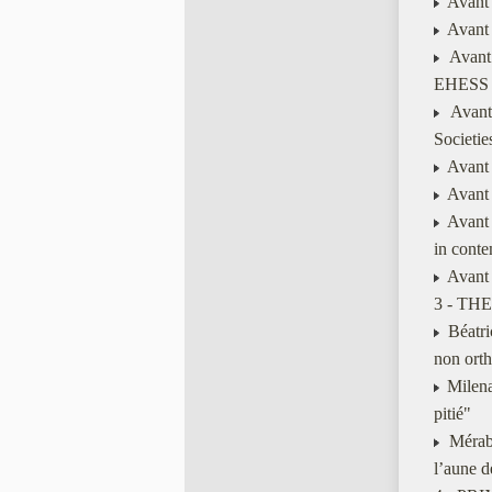
Avant l
Avant 
Avant l
EHESS
Avant 
Societie
Avant l
Avant 
Avant 
in cont
Avant 
3 - THE
Béatric
non ort
Milena 
pitié"
Mérabh
l’aune d