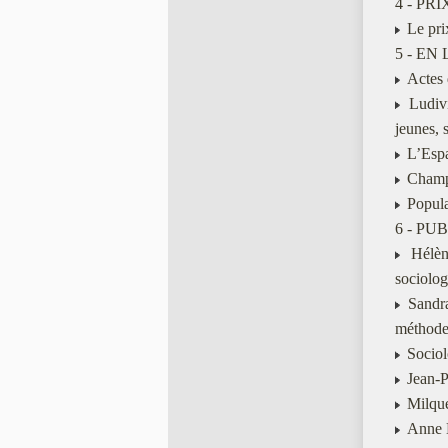
4 - PR
Le pri
5 - EN 
Actes 
Ludivi
jeunes, 
L’Espac
Champ 
Populat
6 - PU
Hélène
sociolo
Sandra
méthode
Sociolo
Jean-Ph
Milque
Anne E