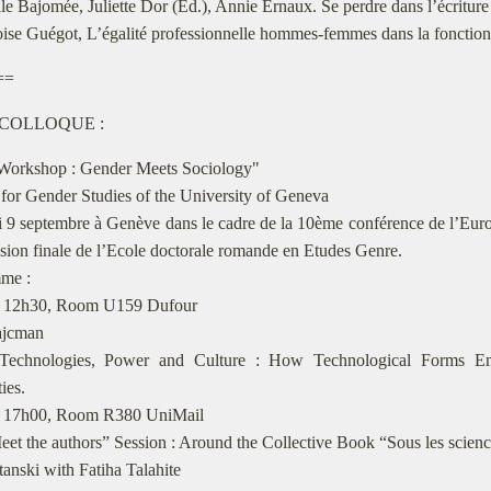
e Bajomée, Juliette Dor (Ed.), Annie Ernaux. Se perdre dans l’écriture
ise Guégot, L’égalité professionnelle hommes-femmes dans la fonction
==
- COLLOQUE :
orkshop : Gender Meets Sociology"
e for Gender Studies of the University of Geneva
 9 septembre à Genève dans le cadre de la 10ème conférence de l’Eur
ssion finale de l’Ecole doctorale romande en Etudes Genre.
me :
 12h30, Room U159 Dufour
ajcman
 Technologies, Power and Culture : How Technological Forms E
ies.
 17h00, Room R380 UniMail
t the authors” Session : Around the Collective Book “Sous les science
anski with Fatiha Talahite