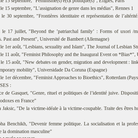
e 15 septembre, "Féminisme(s) e(s)t politique(s)", Efigies, Paris
le 15 septembre, "L’assignation de genre dans les médias", Rennes 1
e 30 septembre, "Frontières identitaire et représentation de l’altérité
le 17 juillet, "Beyond the ’patriarchal family’ : Forms of uxori /mat
s. Past and Present", Université de Bambert (Allemagne)
e 1er août, "Lesbians, sexuality and Islam", The Journal of Lesbian St
le 11 août, "Feminist Philosophy and the Inaugural Event on *Bias*",
le 15 août, "New debates on gender, migration and development : link
emporary mobility", Universidade Da Coruna (Espagne)
le 1er décembre, "Feminist Approaches to Bioethics", Rotterdam (Pay
SES :
e de Gasquet, "Genre, rituel et politiques de l’identité juive. Disposi
hodoxes en France"
Jaksic, "De la victime-idéale à la victime-coupable. Traite des êtres 
a Benchikh, "Devenir femme politique. La socialisation et la profes
e la domination masculine"