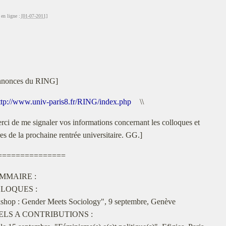
en ligne :
[01-07-2011]
nonces du RING]
ttp://www.univ-paris8.fr/RING/index.php
\\
rci de me signaler vos informations concernant les colloques et
es de la prochaine rentrée universitaire. GG.]
===============
MMAIRE :
LLOQUES :
hop : Gender Meets Sociology", 9 septembre, Genève
PELS A CONTRIBUTIONS :