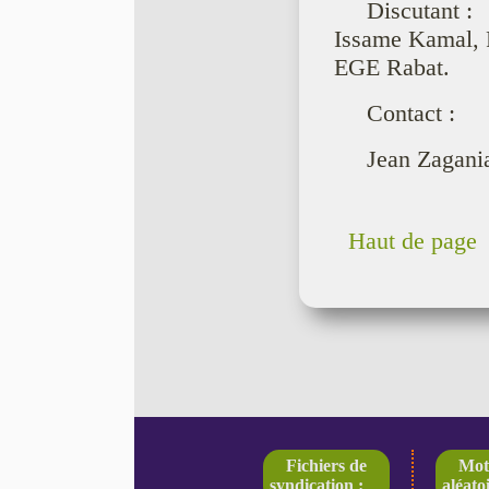
Discutant :
Issame Kamal, P
EGE Rabat.
Contact :
Jean Zagania
Haut de page
Fichiers de
Mot
syndication :
aléatoi