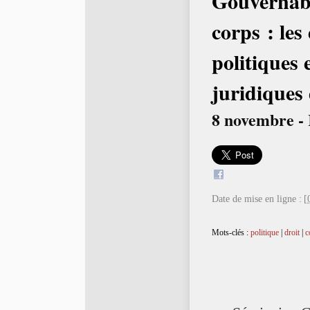
Gouvernabi
corps : les
politiques 
juridiques
8 novembre -
Date de mise en ligne :
[
Mots-clés :
politique
|
droit
|
c