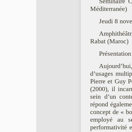
Séminaire C
Méditerranée)
Jeudi 8 nov
Amphithéâtr
Rabat (Maroc)
Présentation
Aujourd’hui
d’usages multip
Pierre et Guy P
(2000), il inca
sein d’un cont
répond égalemen
concept de « bo
employé au se
performativité 