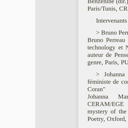
Benzenine (dir.
Paris/Tunis, C
Intervenants
> Bruno Per
Bruno Perreau e
technology et 
auteur de Pens
genre, Paris, P
> Johanna 
féministe de con
Coran"
Johanna Mar
CERAM/EGE Ra
mystery of the
Poetry, Oxford,