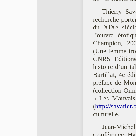
Thierry Sav
recherche porten
du XIXe siècle
l’œuvre érotiq
Champion, 2002
(Une femme trop
CNRS Editions
histoire d’un t
Bartillat, 4e éd
préface de Mon
(collection Omni
« Les Mauvaise
(
http://savatier
culturelle.
Jean-Michel
Conférence Ha