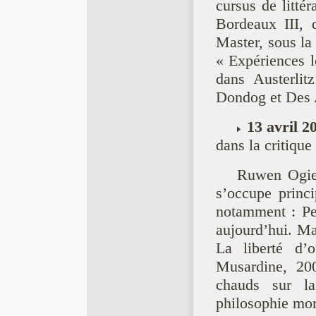
cursus de litté
Bordeaux III, 
Master, sous la 
« Expériences l
dans Austerli
Dondog et Des 
13 avril 2
dans la critique
Ruwen Ogien
s’occupe princi
notamment : Pe
aujourd’hui. Ma
La liberté d’o
Musardine, 200
chauds sur l
philosophie mor