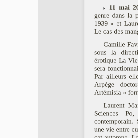
11 mai 2
genre dans la p
1939 » et Laure
Le cas des mang
Camille Favr
sous la direc
érotique La Vie
sera fonctionnai
Par ailleurs el
Arpège doctora
Artémisia « for
Laurent Mar
Sciences Po, 
contemporain. S
une vie entre cu
cet automne, Le