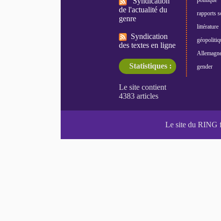
Syndication
de l'actualité du
rapports s
genre
littérature
Syndication
géopolitiq
des textes en ligne
Allemagn
Statistiques :
gender
Le site du RING 