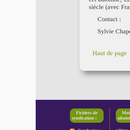
siècle (avec Fr
Contact :
Sylvie Chape
Haut de page
Fichiers de
Mot
syndication :
aléatoi
politique