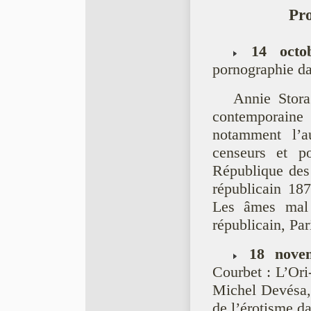
Pr
14 octo
pornographie da
Annie Stora
contemporaine 
notamment l’a
censeurs et p
République des f
républicain 18
Les âmes mal n
républicain, Pa
18 nove
Courbet : L’Ori
Michel Devésa, 
de l’érotisme da