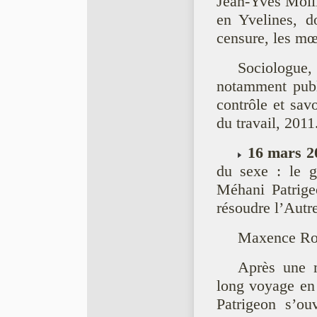
Jean-Yves Molli
en Yvelines, do
censure, les mœ
Sociologue,
notamment publ
contrôle et sav
du travail, 2011
16 mars 2
du sexe : le 
Méhani Patrige
résoudre l’Autre
Maxence R
Après une m
long voyage en 
Patrigeon s’o