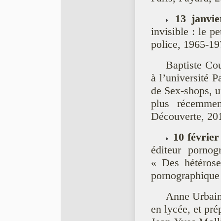
13 janvi
invisible : le 
police, 1965-19
Baptiste Co
à l’université 
de Sex-shops, un
plus récemmen
Découverte, 20
10 février
éditeur porno
« Des hétérosex
pornographique 
Anne Urbain 
en lycée, et pré