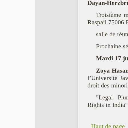
Dayan-Herzbr
Troisième m
Raspail 75006 P
salle de réu
Prochaine sé
Mardi 17 ju
Zoya Hasa
l’Université J
droit des minori
"Legal Plu
Rights in India"
Haut de page