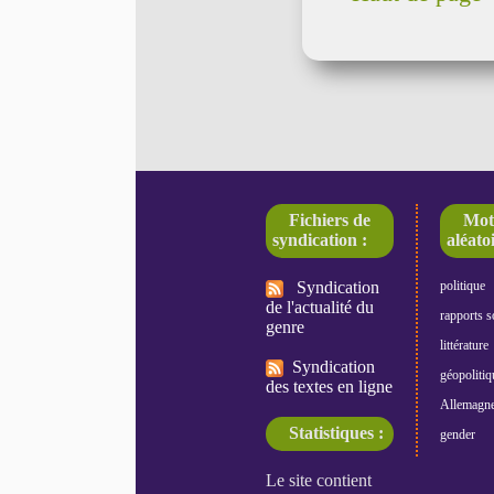
Fichiers de
Mot
syndication :
aléatoi
Syndication
politique
de l'actualité du
rapports s
genre
littérature
Syndication
géopolitiq
des textes en ligne
Allemagn
Statistiques :
gender