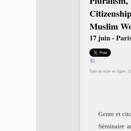
Pluralism,
Citizenshi
Muslim Wo
17 juin - Pari
Date de mise en ligne :
[
Genre et ci
Séminaire a